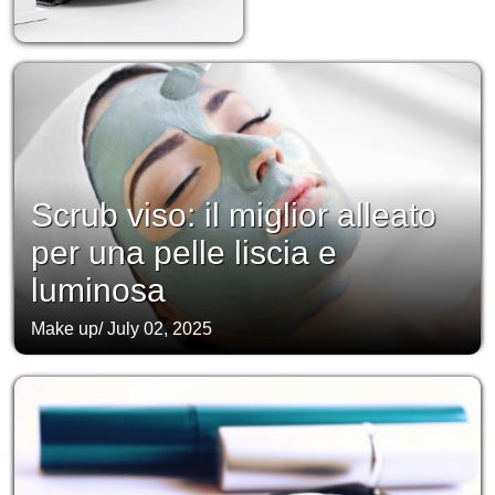
Scrub viso: il miglior alleato
per una pelle liscia e
luminosa
Make up
/
July 02, 2025