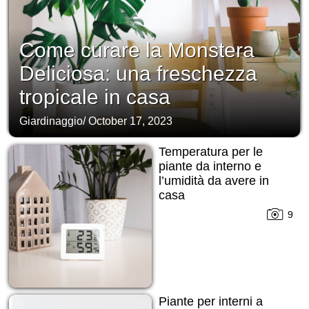
Come curare la Monstera
Deliciosa: una freschezza
tropicale in casa
Giardinaggio
/
October 17, 2023
Temperatura per le
piante da interno e
l’umidità da avere in
casa
9
Piante per interni a