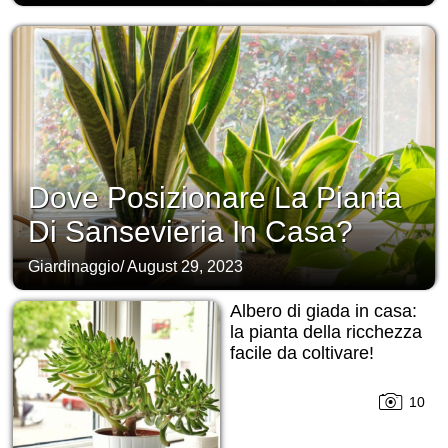
Dove Posizionare La Pianta
Di Sansevieria In Casa?
Giardinaggio
/
August 29, 2023
Albero di giada in casa:
la pianta della ricchezza
facile da coltivare!
10