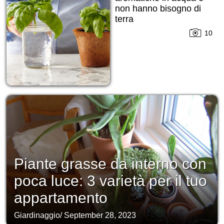
non hanno bisogno di
terra
10
Piante grasse da interno con
poca luce: 3 varietà per il tuo
appartamento
Giardinaggio
/
September 28, 2023