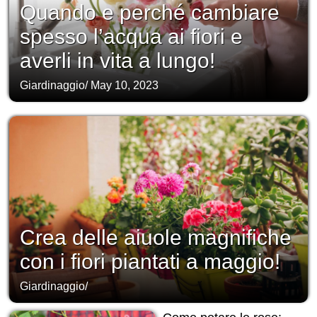
Quando e perché cambiare
spesso l’acqua ai fiori e
averli in vita a lungo!
Giardinaggio
/
May 10, 2023
Crea delle aiuole magnifiche
con i fiori piantati a maggio!
Giardinaggio
/