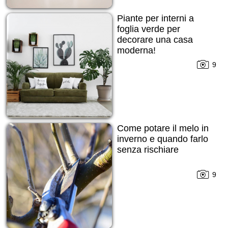
Piante per interni a
foglia verde per
decorare una casa
moderna!
9
Come potare il melo in
inverno e quando farlo
senza rischiare
9