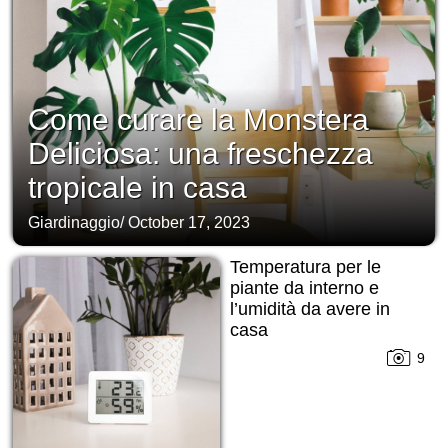
Come curare la Monstera
Deliciosa: una freschezza
tropicale in casa
Giardinaggio
/
October 17, 2023
Temperatura per le
piante da interno e
l’umidità da avere in
casa
9