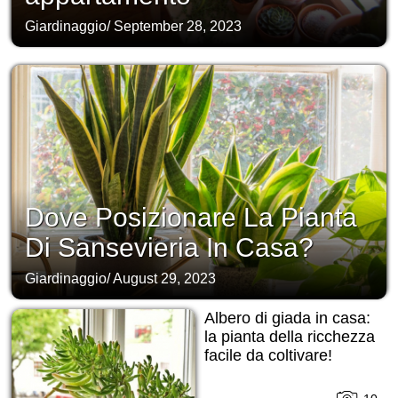
Giardinaggio
/
September 28, 2023
Dove Posizionare La Pianta
Di Sansevieria In Casa?
Giardinaggio
/
August 29, 2023
Albero di giada in casa:
la pianta della ricchezza
facile da coltivare!