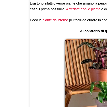
Esistono infatti diverse piante che amano la penom
casa il prima possibile.
Arredare con le piante
e de
Ecco le
piante da interno
più facili da curare in c
Al contrario di