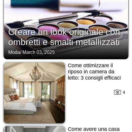
Creare un look originale con
ombretti e smalti metallizzati
Moda
/
March 03, 2025
Come ottimizzare il
riposo in camera da
letto: 3 consigli efficaci
4
Come avere una casa