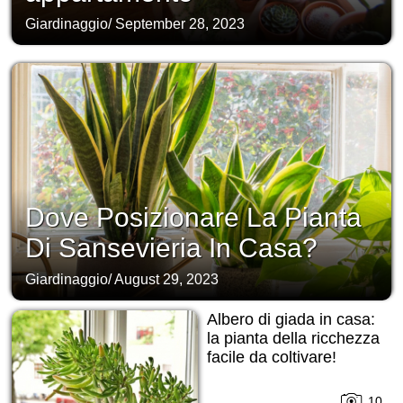
Giardinaggio
/
September 28, 2023
Dove Posizionare La Pianta
Di Sansevieria In Casa?
Giardinaggio
/
August 29, 2023
Albero di giada in casa:
la pianta della ricchezza
facile da coltivare!
10