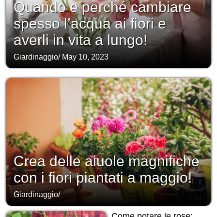
Quando e perché cambiare
spesso l’acqua ai fiori e
averli in vita a lungo!
Giardinaggio
/
May 10, 2023
Crea delle aiuole magnifiche
con i fiori piantati a maggio!
Giardinaggio
/
Come potare le rose: