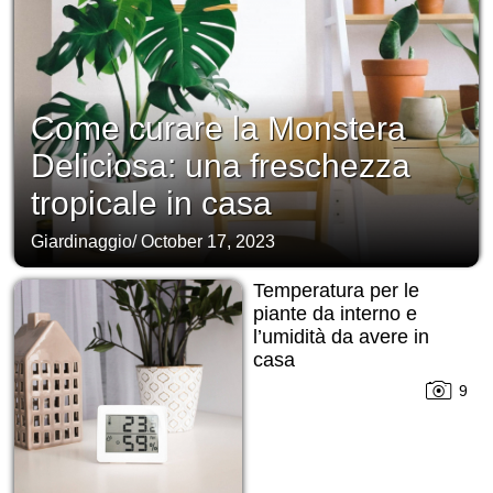
Come curare la Monstera
Deliciosa: una freschezza
tropicale in casa
Giardinaggio
/
October 17, 2023
Temperatura per le
piante da interno e
l’umidità da avere in
casa
9