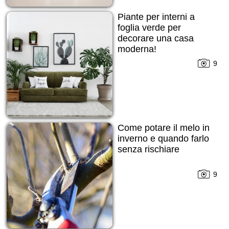
Piante per interni a
foglia verde per
decorare una casa
moderna!
9
Come potare il melo in
inverno e quando farlo
senza rischiare
9