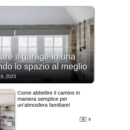
re il garage in una
ndo lo spazio al meglio
9, 2023
Come abbellire il camino in
maniera semplice per
un’atmosfera familiare!
8