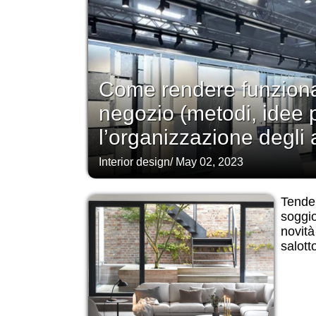
Come rendere funzional
negozio (metodi, idee 
l’organizzazione degli 
Interior design
/
May 02, 2023
Tende
soggi
novità
salott