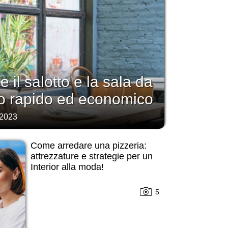
il salotto e la sala da
o rapido ed economico
 2023
Come arredare una pizzeria:
attrezzature e strategie per un
Interior alla moda!
5