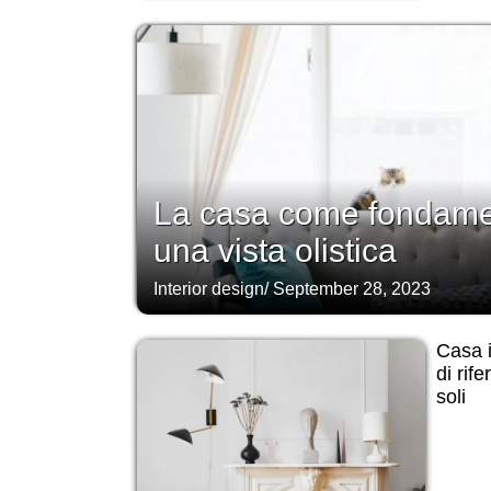
La casa come fondamen
una vista olistica
Interior design
/
September 28, 2023
Casa i
di rif
soli