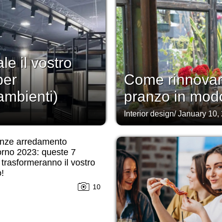
e il vostro
per
Come rinnovare 
ambienti)
pranzo in mod
Interior design
/
January 10,
nze arredamento
orno 2023: queste 7
 trasformeranno il vostro
o!
10