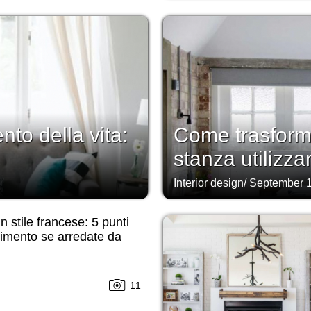
to della vita:
Come trasforma
stanza utilizza
Interior design
/
September 1
n stile francese: 5 punti
erimento se arredate da
11