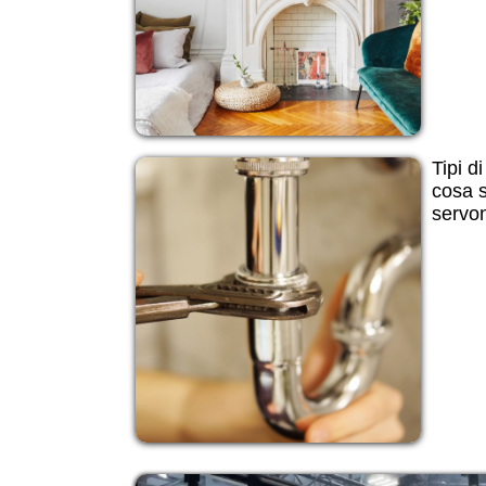
Tipi d
cosa s
servo