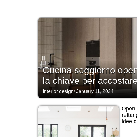
Cucina soggiorno ope
la chiave per accostare
Interior design
/
January 11, 2024
Open 
rettan
idee d