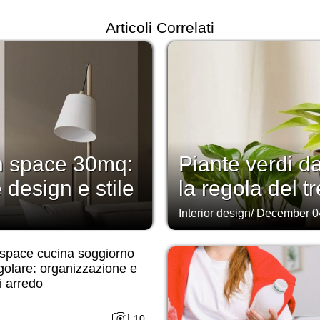
Articoli Correlati
n space 30mq:
Piante verdi d
 design e stile
la regola del tr
Interior design
/
December 0
space cucina soggiorno
golare: organizzazione e
i arredo
10