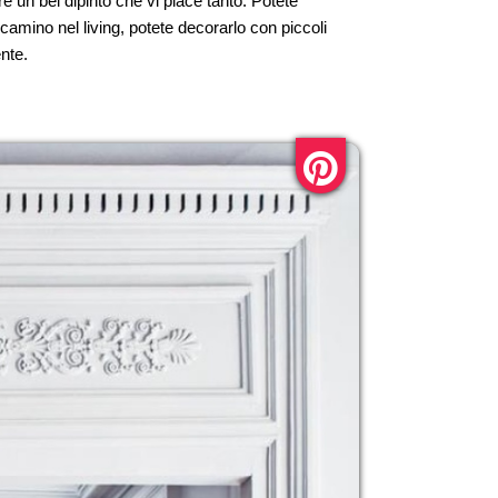
 un bel dipinto che vi piace tanto. Potete
camino nel living, potete decorarlo con piccoli
nte.