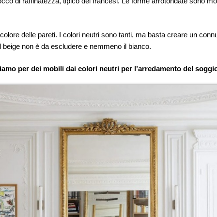
co di raffinatezza, tipico dei francesi. Le forme arrotondate sono mol
olore delle pareti. I colori neutri sono tanti, ma basta creare un connub
Il beige non è da escludere e nemmeno il bianco.
iamo per dei mobili dai colori neutri per l’arredamento del soggi