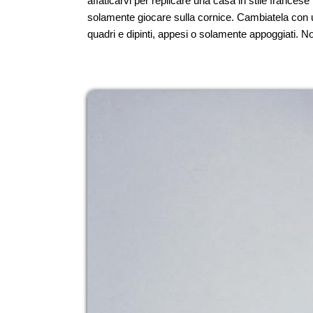
affaticarvi per replicare una casa in stile francese
solamente giocare sulla cornice. Cambiatela con un
quadri e dipinti, appesi o solamente appoggiati. 