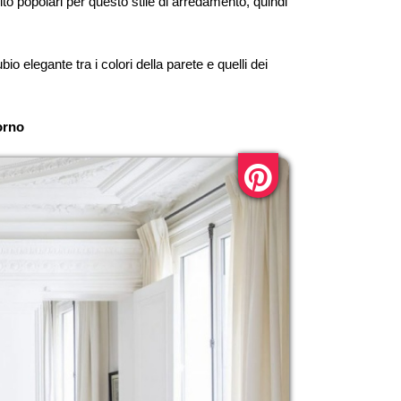
to popolari per questo stile di arredamento, quindi
io elegante tra i colori della parete e quelli dei
orno