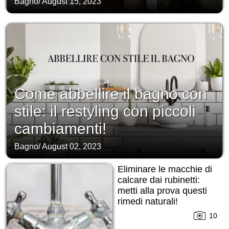
Bagno
/
August 15, 2023
Come abbellire il bagno con
stile: il restyling con piccoli
cambiamenti!
Bagno
/
August 02, 2023
Eliminare le macchie di
calcare dai rubinetti:
metti alla prova questi
rimedi naturali!
10