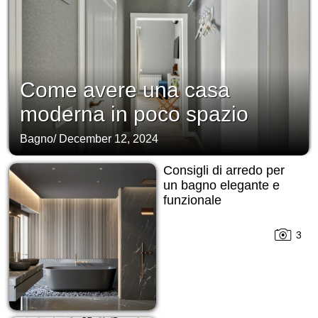
Come avere una casa
moderna in poco spazio
Bagno
/
December 12, 2024
Consigli di arredo per
un bagno elegante e
funzionale
3