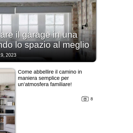
re il garage in una
ndo lo spazio al meglio
9, 2023
Come abbellire il camino in
maniera semplice per
un’atmosfera familiare!
8