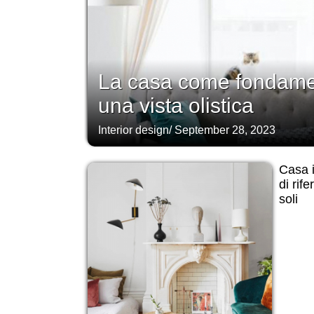
La casa come fondamen
una vista olistica
Interior design
/
September 28, 2023
Casa i
di rif
soli