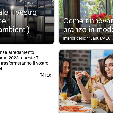
e il vostro
per
Come rinnovare 
ambienti)
pranzo in mod
Interior design
/
January 10,
nze arredamento
orno 2023: queste 7
 trasformeranno il vostro
o!
10