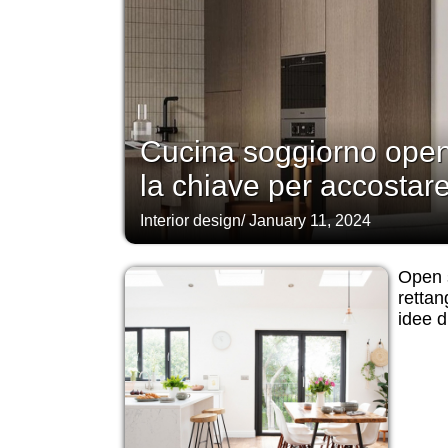
Cucina soggiorno ope
la chiave per accostare
Interior design
/
January 11, 2024
Open 
rettan
idee d