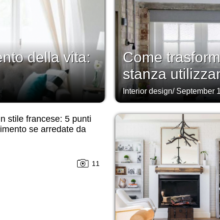
to della vita:
Come trasforma
stanza utilizza
Interior design
/
September 1
n stile francese: 5 punti
erimento se arredate da
11