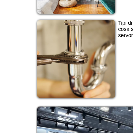
Tipi d
cosa s
servo