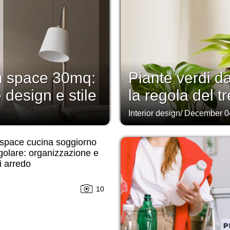
n space 30mq:
Piante verdi d
 design e stile
la regola del tr
Interior design
/
December 0
space cucina soggiorno
golare: organizzazione e
i arredo
10