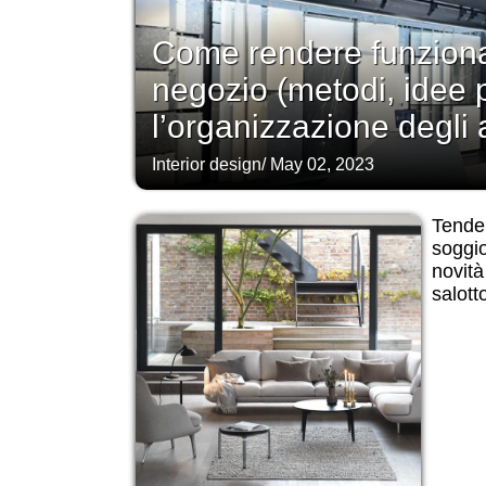
Come rendere funzional
negozio (metodi, idee 
l’organizzazione degli 
Interior design
/
May 02, 2023
Tende
soggi
novità
salott