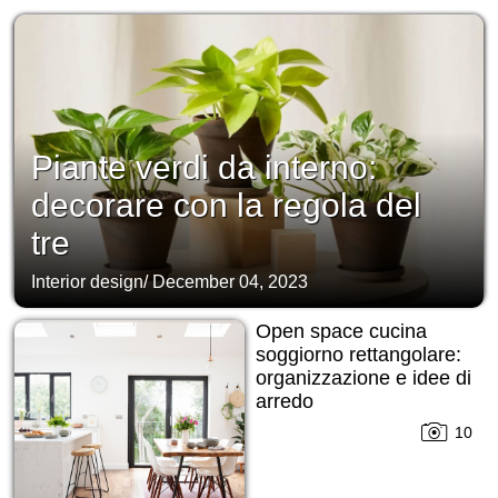
Piante verdi da interno:
decorare con la regola del
tre
Interior design
/
December 04, 2023
Open space cucina
soggiorno rettangolare:
organizzazione e idee di
arredo
10