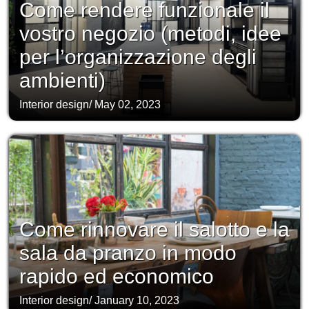
Come rendere funzionale il
vostro negozio (metodi, idee
per l’organizzazione degli
ambienti)
Interior design
/
May 02, 2023
Come rinnovare il salotto e la
sala da pranzo in modo
rapido ed economico
Interior design
/
January 10, 2023