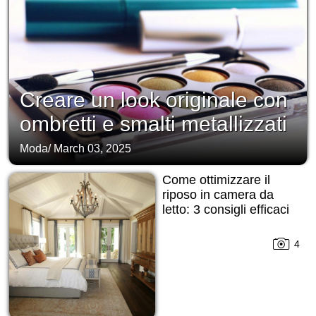
Creare un look originale con
ombretti e smalti metallizzati
Moda
/
March 03, 2025
Come ottimizzare il
riposo in camera da
letto: 3 consigli efficaci
4