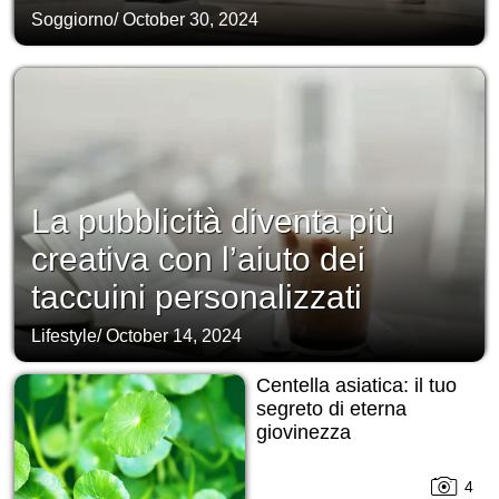
Soggiorno
/
October 30, 2024
La pubblicità diventa più
creativa con l’aiuto dei
taccuini personalizzati
Lifestyle
/
October 14, 2024
Centella asiatica: il tuo
segreto di eterna
giovinezza
4