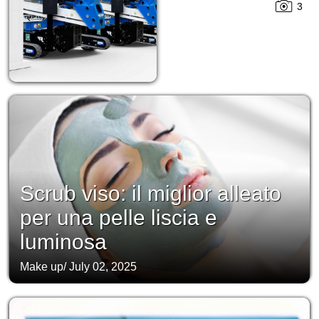
3
Scrub viso: il miglior alleato
per una pelle liscia e
luminosa
Make up
/
July 02, 2025