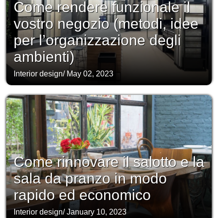
Come rendere funzionale il
vostro negozio (metodi, idee
per l’organizzazione degli
ambienti)
Interior design
/
May 02, 2023
Come rinnovare il salotto e la
sala da pranzo in modo
rapido ed economico
Interior design
/
January 10, 2023