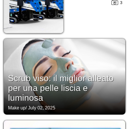
3
Scrub viso: il miglior alleato
per una pelle liscia e
luminosa
Make up
/
July 02, 2025