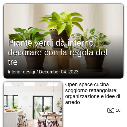
Piante verdi da interno:
decorare con la regola del
tre
Interior design
/
December 04, 2023
Open space cucina
soggiorno rettangolare:
organizzazione e idee di
arredo
10