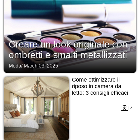
Creare un look originale con
ombretti e smalti metallizzati
Moda
/
March 03, 2025
Come ottimizzare il
riposo in camera da
letto: 3 consigli efficaci
4