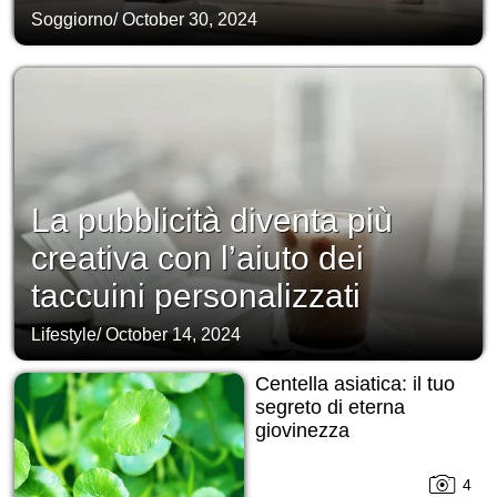
Soggiorno
/
October 30, 2024
La pubblicità diventa più
creativa con l’aiuto dei
taccuini personalizzati
Lifestyle
/
October 14, 2024
Centella asiatica: il tuo
segreto di eterna
giovinezza
4