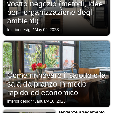
vostro negozio (metodi, idee
per l’organizzazione degli
ambienti)
Interior design
/
May 02, 2023
Come rinnovare il salotto e la
sala da pranzo in modo
rapido ed economico
Interior design
/
January 10, 2023
Tendenze arredamento