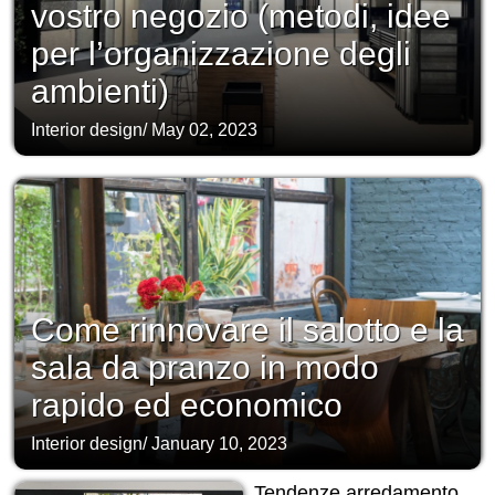
vostro negozio (metodi, idee
per l’organizzazione degli
ambienti)
Interior design
/
May 02, 2023
Come rinnovare il salotto e la
sala da pranzo in modo
rapido ed economico
Interior design
/
January 10, 2023
Tendenze arredamento