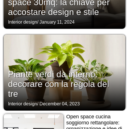
space 30mq: la chiave per
accostare design e stile
Interior design
/
January 11, 2024
Piante verdi da interno:
decorare con la regola del
tre
Interior design
/
December 04, 2023
Open space cucina
soggiorno rettangolare:
organizzazione e idee di