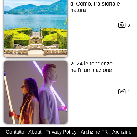
di Como, tra storia e
natura
3
2024 le tendenze
nell’illuminazione
4
Contatto
About
Privacy Policy
Archzine FR
Archzine