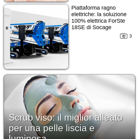
Piattaforma ragno
elettriche: la soluzione
100% elettrica ForSte
18SE di Socage
3
Scrub viso: il miglior alleato
per una pelle liscia e
luminosa