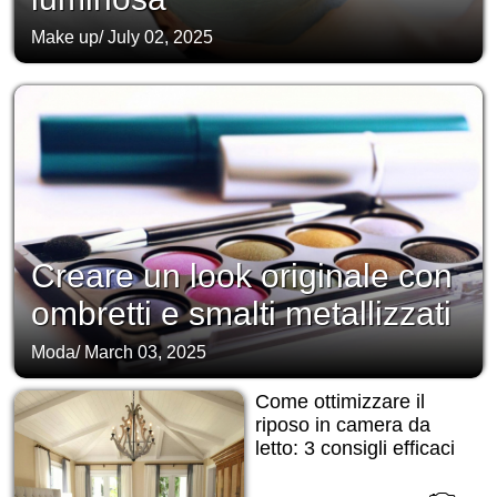
Make up
/
July 02, 2025
Creare un look originale con
ombretti e smalti metallizzati
Moda
/
March 03, 2025
Come ottimizzare il
riposo in camera da
letto: 3 consigli efficaci