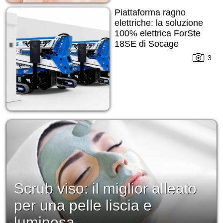
Piattaforma ragno
elettriche: la soluzione
100% elettrica ForSte
18SE di Socage
3
Scrub viso: il miglior alleato
per una pelle liscia e
luminosa