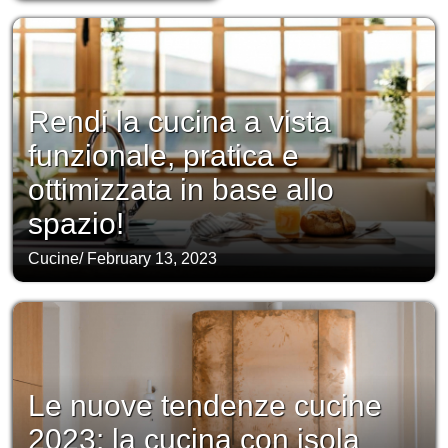
Rendi la cucina a vista
funzionale, pratica e
ottimizzata in base allo
spazio!
Cucine
/
February 13, 2023
Le nuove tendenze cucine
2023: la cucina con isola