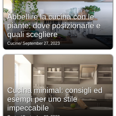
Abbellire la cucina con le
piante: dove posizionarle e
quali scegliere
Cucine
/
September 27, 2023
Cucina minimal: consigli ed
esempi per uno stile
impeccabile