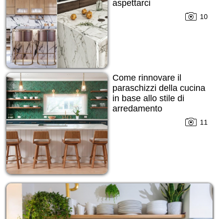
aspettarci
10
Come rinnovare il
paraschizzi della cucina
in base allo stile di
arredamento
11