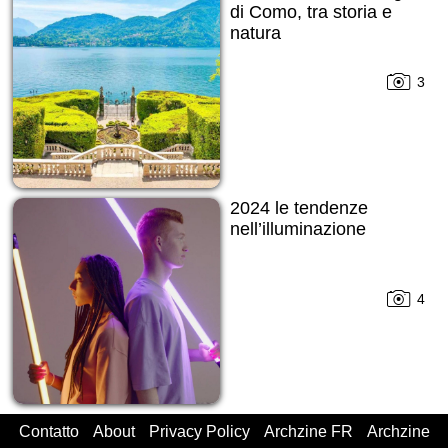
di Como, tra storia e
natura
3
2024 le tendenze
nell’illuminazione
4
Contatto
About
Privacy Policy
Archzine FR
Archzine