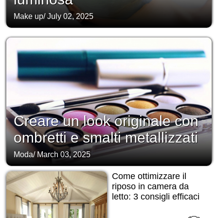
Make up
/
July 02, 2025
Creare un look originale con
ombretti e smalti metallizzati
Moda
/
March 03, 2025
Come ottimizzare il
riposo in camera da
letto: 3 consigli efficaci