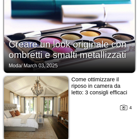
Creare un look originale con
ombretti e smalti metallizzati
Moda
/
March 03, 2025
Come ottimizzare il
riposo in camera da
letto: 3 consigli efficaci
4