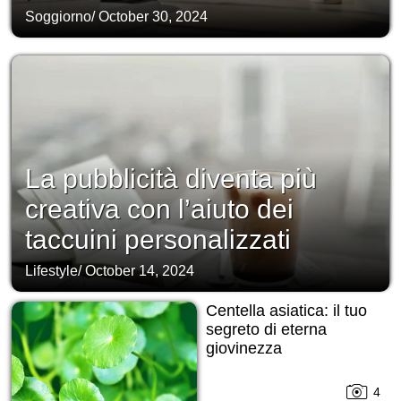
Soggiorno
/
October 30, 2024
La pubblicità diventa più
creativa con l’aiuto dei
taccuini personalizzati
Lifestyle
/
October 14, 2024
Centella asiatica: il tuo
segreto di eterna
giovinezza
4