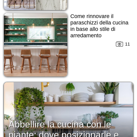
Come rinnovare il
paraschizzi della cucina
in base allo stile di
arredamento
11
Abbellire la cucina con le
piante: dove posizionarle e