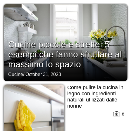
Cucine piccole e strette: 5
esempi che fanno sfruttare al
massimo lo spazio
Cucine
/
October 31, 2023
Come pulire la cucina in
legno con ingredienti
naturali utilizzati dalle
nonne
8