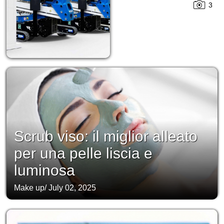
3
Scrub viso: il miglior alleato
per una pelle liscia e
luminosa
Make up
/
July 02, 2025