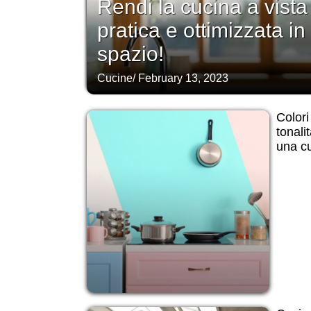
Rendi la cucina a vista
pratica e ottimizzata in
spazio!
Cucine
/
February 13, 2023
Colori
tonali
una cu