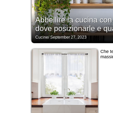
Abbellire la cucina con 
dove posizionarle e qua
Cucine
/
September 27, 2023
Che te
massim