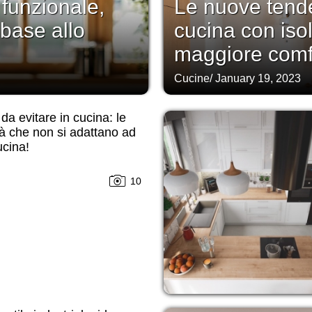
 funzionale,
Le nuove tend
 base allo
cucina con iso
maggiore comf
Cucine
/
January 19, 2023
 da evitare in cucina: le
tà che non si adattano ad
cina!
10