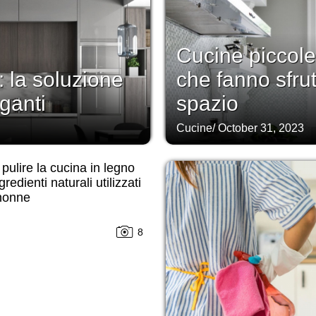
Cucine piccole
 la soluzione
che fanno sfru
eganti
spazio
Cucine
/
October 31, 2023
ulire la cucina in legno
redienti naturali utilizzati
 nonne
8