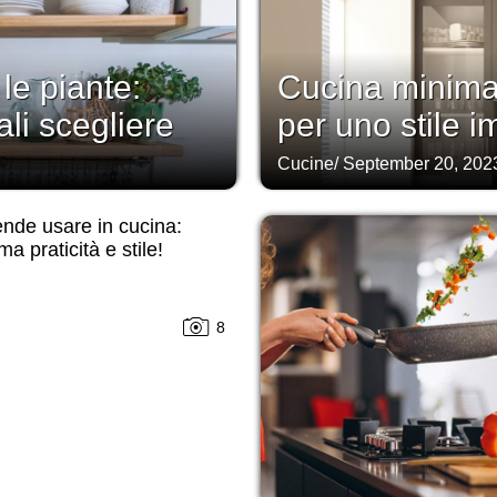
le piante:
Cucina minimal
li scegliere
per uno stile 
Cucine
/
September 20, 202
nde usare in cucina:
a praticità e stile!
8