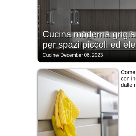
Cucina moderna grigia:
per spazi piccoli ed el
Cucine
/
December 06, 2023
Come p
con ing
dalle