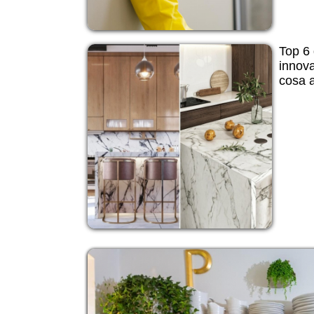
Top 6 
innova
cosa a