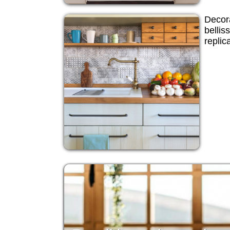
Decora
bellis
replic