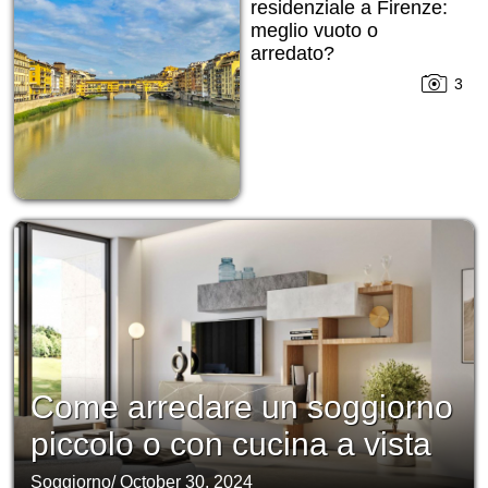
residenziale a Firenze:
meglio vuoto o
arredato?
3
Come arredare un soggiorno
piccolo o con cucina a vista
Soggiorno
/
October 30, 2024