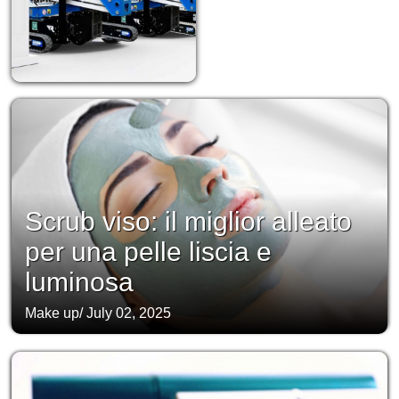
Scrub viso: il miglior alleato
per una pelle liscia e
luminosa
Make up
/
July 02, 2025