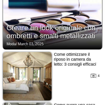
Creare un look originale con
ombretti e smalti metallizzati
Moda
/
March 03, 2025
Come ottimizzare il
riposo in camera da
letto: 3 consigli efficaci
4