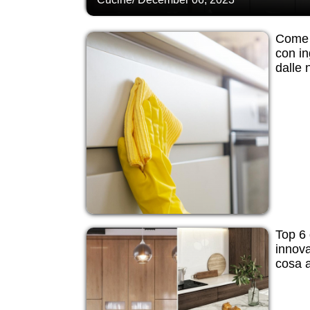
Come p
con ing
dalle
Top 6 
innova
cosa a