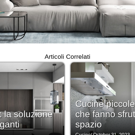
Articoli Correlati
Cucine piccole
 la soluzione
che fanno sfru
eganti
spazio
Cucine
/
October 31, 2023