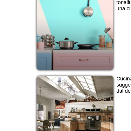
tonali
una cu
Cucina
sugge
dal de