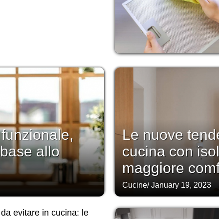
 funzionale,
Le nuove tend
 base allo
cucina con iso
maggiore comf
Cucine
/
January 19, 2023
 da evitare in cucina: le