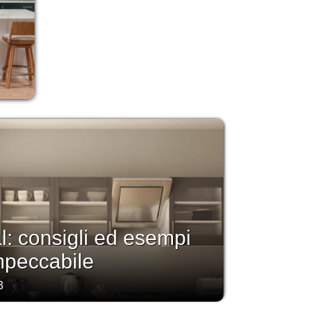
: consigli ed esempi
impeccabile
3