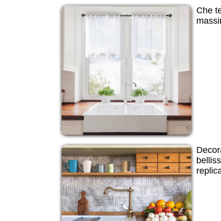
Che te
massim
Decora
bellis
replic