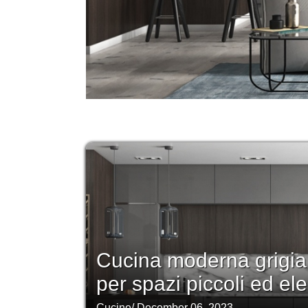
Cucina moderna grigia:
per spazi piccoli ed el
Cucine
/
December 06, 2023