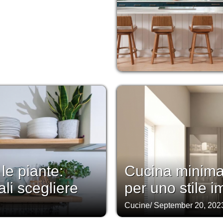
le piante:
Cucina minimal
li scegliere
per uno stile 
Cucine
/
September 20, 202