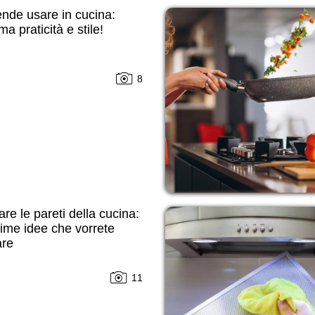
nde usare in cucina:
a praticità e stile!
8
re le pareti della cucina:
sime idee che vorrete
are
11