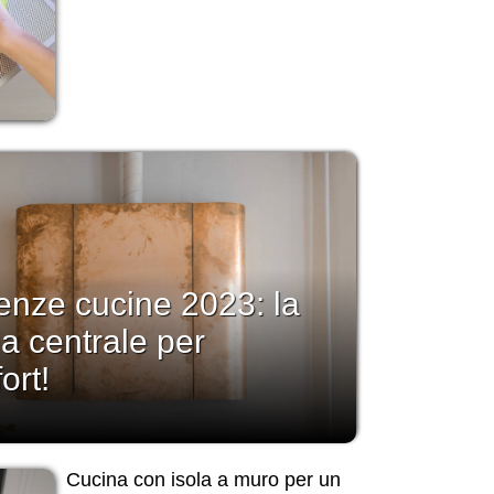
enze cucine 2023: la
la centrale per
ort!
Cucina con isola a muro per un