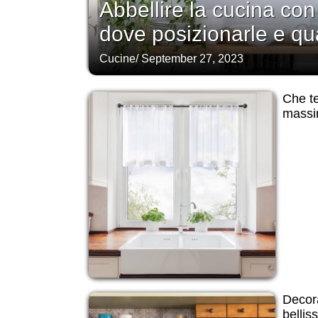
Abbellire la cucina con 
dove posizionarle e qua
Cucine
/
September 27, 2023
Che te
massim
Decora
bellis