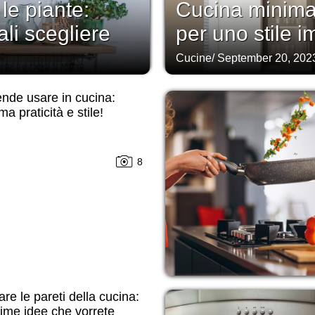
le piante:
Cucina minimal
li scegliere
per uno stile 
Cucine
/
September 20, 202
nde usare in cucina:
a praticità e stile!
8
re le pareti della cucina:
sime idee che vorrete