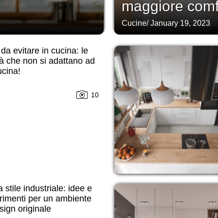
maggiore comf
Cucine
/
January 19, 2023
 da evitare in cucina: le
tà che non si adattano ad
cina!
10
 stile industriale: idee e
rimenti per un ambiente
sign originale