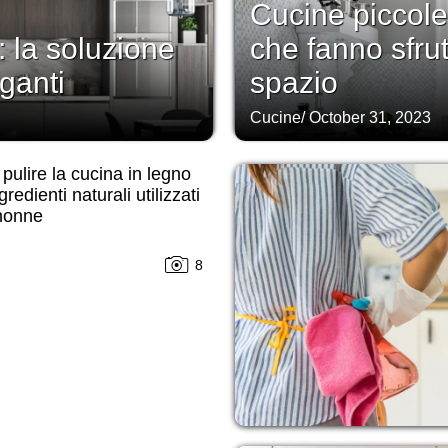
Cucine piccole
 la soluzione
che fanno sfru
eganti
spazio
Cucine
/
October 31, 2023
ulire la cucina in legno
redienti naturali utilizzati
 nonne
8