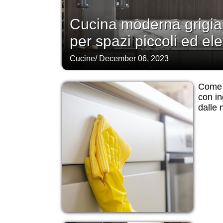
Cucina moderna grigia:
per spazi piccoli ed el
Cucine
/
December 06, 2023
Come p
con ing
dalle