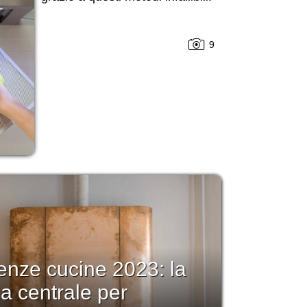
9
enze cucine 2023: la
la centrale per