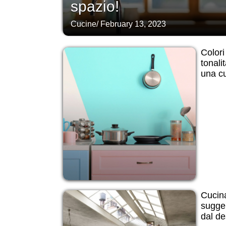
spazio!
Cucine
/
February 13, 2023
Colori
tonali
una cu
Cucina
sugge
dal de