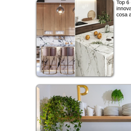
Top 6 
innova
cosa a