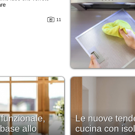
are
11
 funzionale,
Le nuove tend
 base allo
cucina con iso