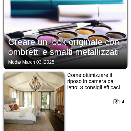
Creare un look originale con
ombretti e smalti metallizzati
Moda
/
March 03, 2025
Come ottimizzare il
riposo in camera da
letto: 3 consigli efficaci
4