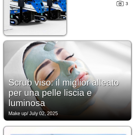
3
Scrub viso: il miglior alleato
per una pelle liscia e
luminosa
Make up
/
July 02, 2025