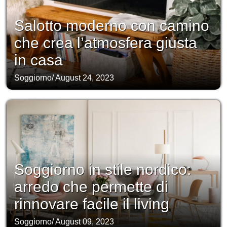
Salotto moderno con camino
che crea l’atmosfera giusta
in casa
Soggiorno
/
August 24, 2023
Soggiorno in stile nordico:
arredo che permette di
rinnovare facile il living
Soggiorno
/
August 09, 2023