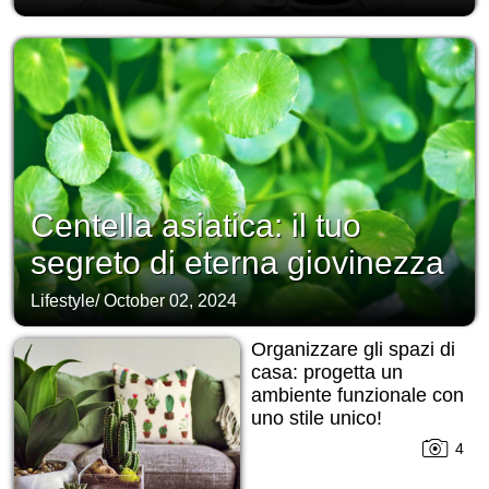
Centella asiatica: il tuo
segreto di eterna giovinezza
Lifestyle
/
October 02, 2024
Organizzare gli spazi di
casa: progetta un
ambiente funzionale con
uno stile unico!
4