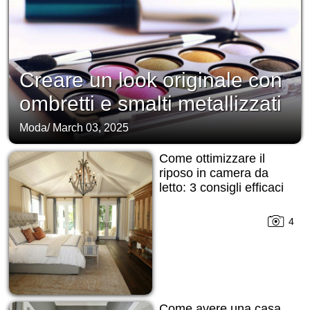
Creare un look originale con
ombretti e smalti metallizzati
Moda
/
March 03, 2025
Come ottimizzare il
riposo in camera da
letto: 3 consigli efficaci
4
Come avere una casa