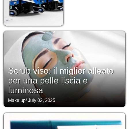
Scrub viso: il miglior alleato
per una pelle liscia e
luminosa
Make up
/
July 02, 2025