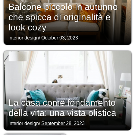
Balcone piccolo in autunno
che spicca di originalità e
look cozy
Interior design
/
October 03, 2023
La casa come fondamento
della vita: una vista olistica
Interior design
/
September 28, 2023