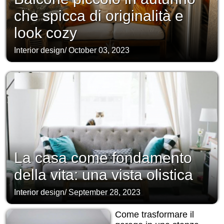
che spicca di originalità e
look cozy
Interior design
/
October 03, 2023
La casa come fondamento
della vita: una vista olistica
Interior design
/
September 28, 2023
Come trasformare il