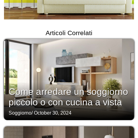
Articoli Correlati
Come arredare un soggiorno
piccolo o con cucina a vista
Soggiorno
/
October 30, 2024