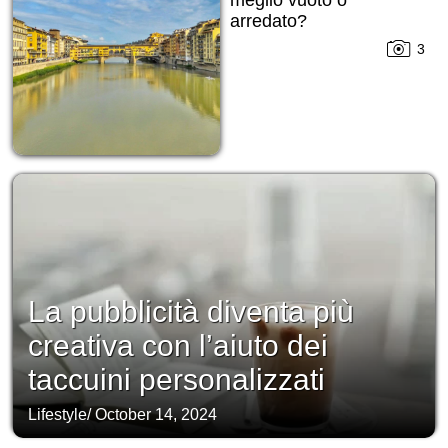
meglio vuoto o
arredato?
3
La pubblicità diventa più
creativa con l’aiuto dei
taccuini personalizzati
Lifestyle
/
October 14, 2024