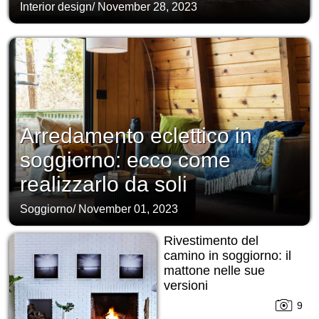
Interior design
/
November 28, 2023
Arredamento eclettico in
soggiorno: ecco come
realizzarlo da soli
Soggiorno
/
November 01, 2023
Rivestimento del
camino in soggiorno: il
mattone nelle sue
versioni
9