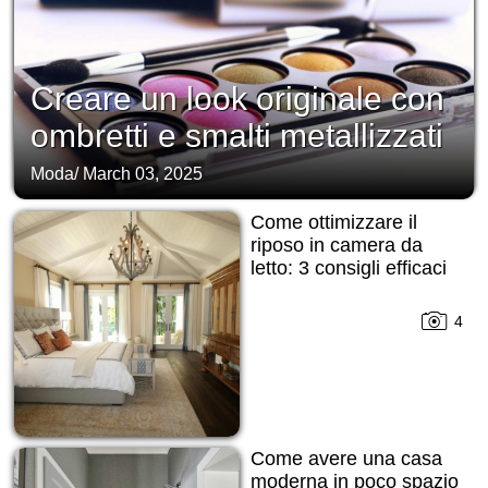
Creare un look originale con
ombretti e smalti metallizzati
Moda
/
March 03, 2025
Come ottimizzare il
riposo in camera da
letto: 3 consigli efficaci
4
Come avere una casa
moderna in poco spazio