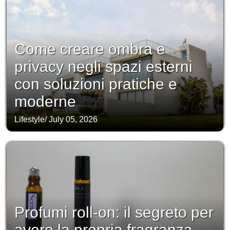
Come creare ombra e
privacy negli spazi esterni
con soluzioni pratiche e
moderne
Lifestyle
/
July 05, 2026
Profumi roll-on: il segreto per
avere la propria fragranza