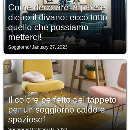
Come decorare la parete
dietro il divano: ecco tutto
quello che possiamo
metterci!
Soggiorno
/
January 27, 2023
Il colore perfetto del tappeto
per un soggiorno caldo e
spazioso!
Soggiorno
/
October 07, 2022