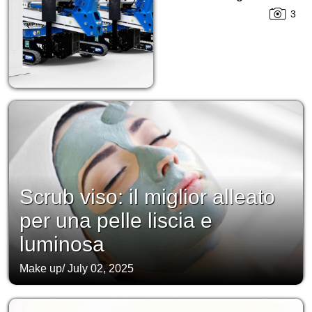
3
Scrub viso: il miglior alleato
per una pelle liscia e
luminosa
Make up
/
July 02, 2025