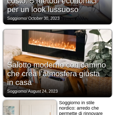
costo: 5 metodi economici
per un look lussuoso
Soggiorno
/
October 30, 2023
Salotto moderno con camino
che crea l’atmosfera giusta
in casa
Soggiorno
/
August 24, 2023
Soggiorno in stile
nordico: arredo che
permette di rinnovare