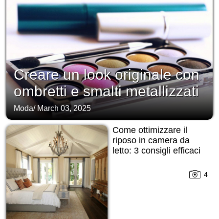
Creare un look originale con
ombretti e smalti metallizzati
Moda
/
March 03, 2025
Come ottimizzare il
riposo in camera da
letto: 3 consigli efficaci
4