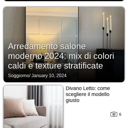
Arredamento salone
moderno 2024: mix di colori
caldi e texture stratificate
Soggiorno
/
January 10, 2024
Divano Letto: come
scegliere il modello
giusto
6