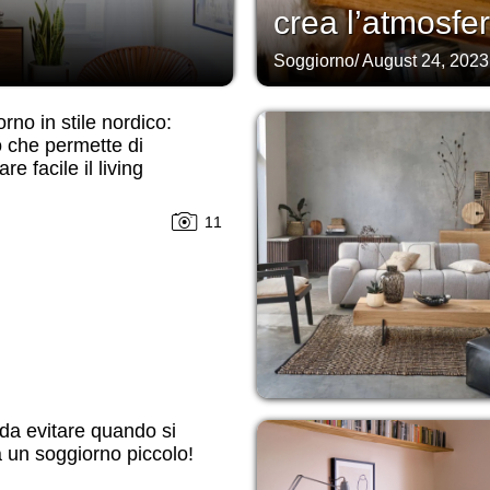
crea l’atmosfer
Soggiorno
/
August 24, 2023
rno in stile nordico:
 che permette di
re facile il living
11
 da evitare quando si
 un soggiorno piccolo!