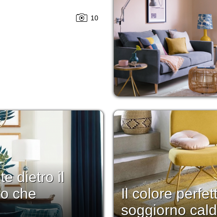
10
 dietro il
lo che
Il colore perfe
soggiorno cald