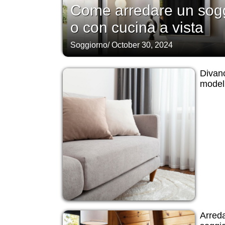
Come arredare un sogg
o con cucina a vista
Soggiorno
/
October 30, 2024
Divano
modell
Arreda