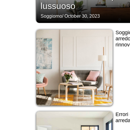
lussuoso
Soggiorno
/
October 30, 2023
Soggio
arredo
rinnova
Errori
arreda