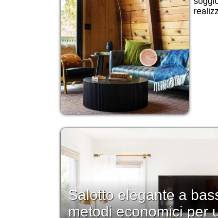
soggi
realiz
Salotto elegante a bas
metodi economici per 