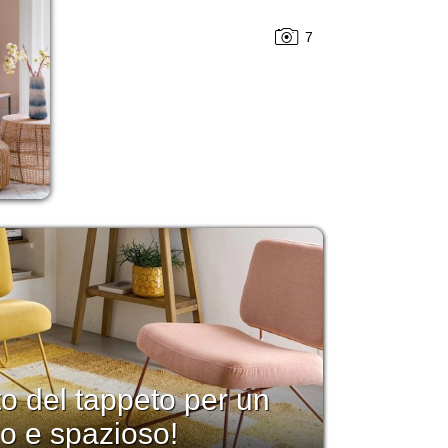
7
tto del tappeto per un
o e spazioso!