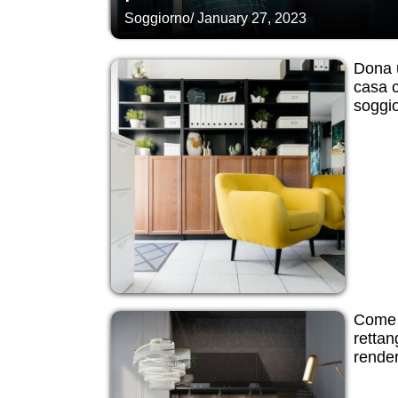
Soggiorno
/
January 27, 2023
Dona u
casa c
soggio
Come 
rettan
render