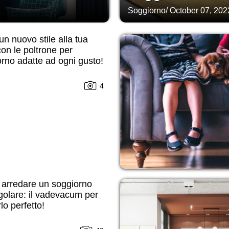
Soggiorno
/
October 07, 202
n nuovo stile alla tua
on le poltrone per
rno adatte ad ogni gusto!
4
arredare un soggiorno
golare: il vadevacum per
lo perfetto!