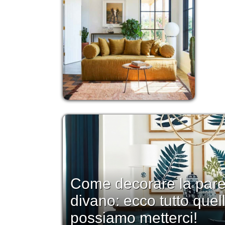
Come decorare la parete
divano: ecco tutto quel
possiamo metterci!