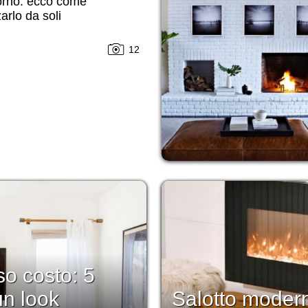
orno: ecco come
zarlo da soli
12
so costo: 5
un look
Salotto moder