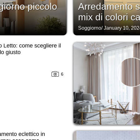
iorno piccolo
Arredamento s
mix di colori ca
Soggiorno
/
January 10, 202
 Letto: come scegliere il
o giusto
6
mento eclettico in