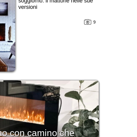
soggiorno: il mattone nelle sue
versioni
9
no con camino che