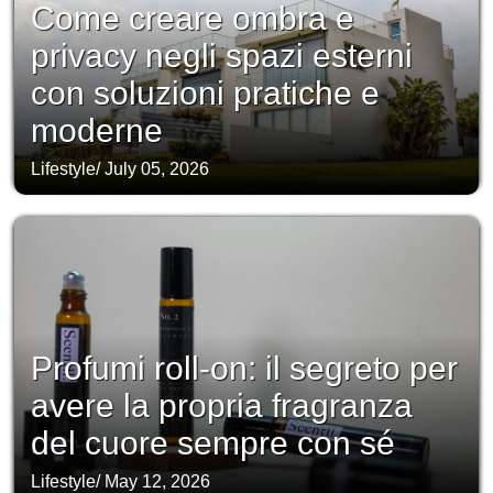
Come creare ombra e
privacy negli spazi esterni
con soluzioni pratiche e
moderne
Lifestyle
/
July 05, 2026
Profumi roll-on: il segreto per
avere la propria fragranza
del cuore sempre con sé
Lifestyle
/
May 12, 2026