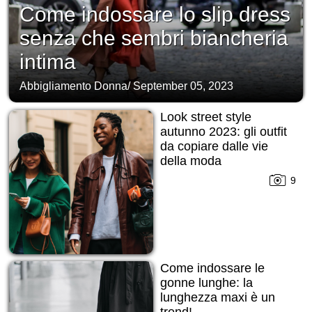
Come indossare lo slip dress
senza che sembri biancheria
intima
Abbigliamento Donna
/
September 05, 2023
Look street style
autunno 2023: gli outfit
da copiare dalle vie
della moda
9
Come indossare le
gonne lunghe: la
lunghezza maxi è un
trend!