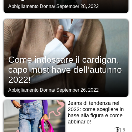
Abbigliamento Donna
/
September 28, 2022
Come indossare il cardigan,
capo must have dell’autunno
2022!
Abbigliamento Donna
/
September 26, 2022
Jeans di tendenza nel
2022: come scegliere in
base alla figura e come
abbinarlo!
9