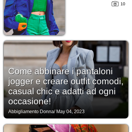
10
Come abbinare i pantaloni
jogger e creare outfit comodi,
casual chic e adatti ad ogni
occasione!
Abbigliamento Donna
/
May 04, 2023