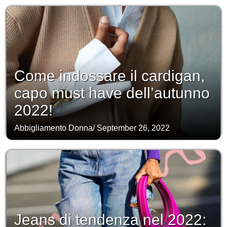
Come indossare il cardigan,
capo must have dell’autunno
2022!
Abbigliamento Donna
/
September 26, 2022
Jeans di tendenza nel 2022: