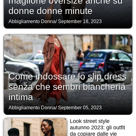
maglione oversize anche su
donne donne minute
Abbigliamento Donna
/
September 18, 2023
Come indossare lo slip dress
senza che sembri biancheria
intima
Abbigliamento Donna
/
September 05, 2023
Look street style
autunno 2023: gli outfit
da copiare dalle vie