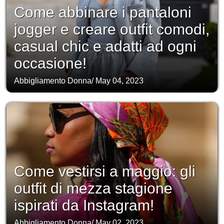
Come abbinare i pantaloni
jogger e creare outfit comodi,
casual chic e adatti ad ogni
occasione!
Abbigliamento Donna
/
May 04, 2023
Come vestirsi a maggio: gli
outfit di mezza stagione
ispirati da Instagram!
Abbigliamento Donna
/
May 02, 2023