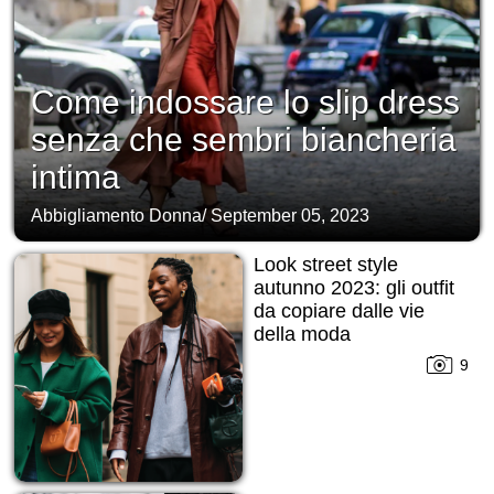
Come indossare lo slip dress
senza che sembri biancheria
intima
Abbigliamento Donna
/
September 05, 2023
Look street style
autunno 2023: gli outfit
da copiare dalle vie
della moda
9