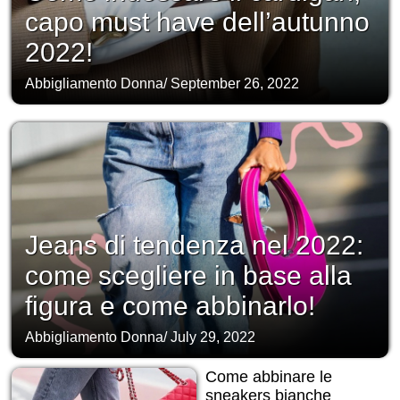
capo must have dell’autunno
2022!
Abbigliamento Donna
/
September 26, 2022
Jeans di tendenza nel 2022:
come scegliere in base alla
figura e come abbinarlo!
Abbigliamento Donna
/
July 29, 2022
Come abbinare le
sneakers bianche