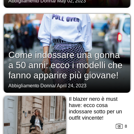
Abbigliamento Donna
/
May 02, 2023
Come indossare una gonna
a 50 anni: ecco i modelli che
fanno apparire più giovane!
Abbigliamento Donna
/
April 24, 2023
Il blazer nero è must
have: ecco cosa
indossare sotto per un
outfit vincente!
8