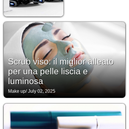
Scrub viso: il miglior alleato
per una pelle liscia e
luminosa
Make up
/
July 02, 2025