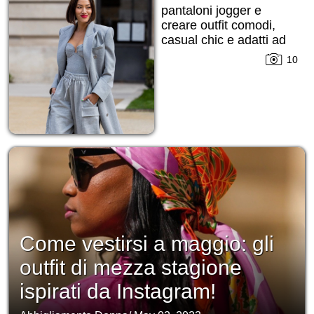
pantaloni jogger e
creare outfit comodi,
casual chic e adatti ad
ogni occasione!
10
Come vestirsi a maggio: gli
outfit di mezza stagione
ispirati da Instagram!