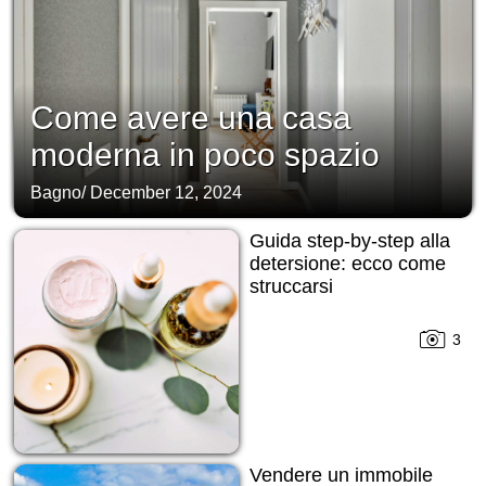
Come avere una casa
moderna in poco spazio
Bagno
/
December 12, 2024
Guida step-by-step alla
detersione: ecco come
struccarsi
3
Vendere un immobile