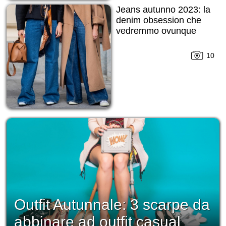
Jeans autunno 2023: la
denim obsession che
vedremmo ovunque
10
Outfit Autunnale: 3 scarpe da
abbinare ad outfit casual