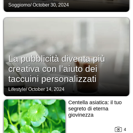
Soggiorno
/
October 30, 2024
La pubblicità diventa più
creativa con l’aiuto dei
taccuini personalizzati
Lifestyle
/
October 14, 2024
Centella asiatica: il tuo
segreto di eterna
giovinezza
4