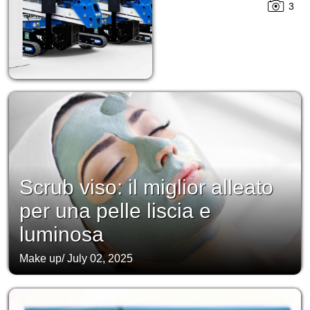
3
Scrub viso: il miglior alleato
per una pelle liscia e
luminosa
Make up
/
July 02, 2025