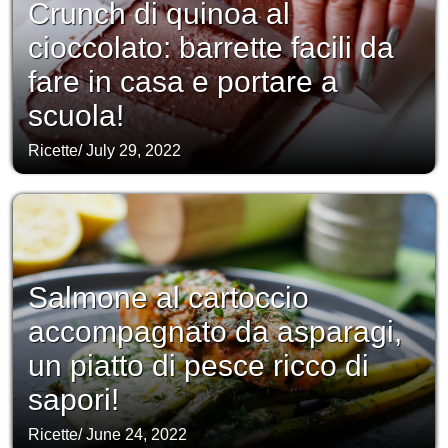
Crunch di quinoa al
cioccolato: barrette facili da
fare in casa e portare a
scuola!
Ricette
/
July 29, 2022
Salmone al cartoccio
accompagnato da asparagi,
un piatto di pesce ricco di
sapori!
Ricette
/
June 24, 2022