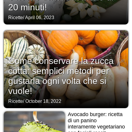
20 minuti!
Ricette
/
April 06, 2023
Come conservare la zucca
cotta: semplici metodi per
gustarla ogni volta che si
vuole!
Ricette
/
October 18, 2022
Avocado burger: ricetta
di un panino
interamente vegetariano