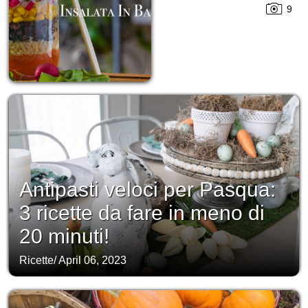
9
Antipasti veloci per Pasqua:
3 ricette da fare in meno di
20 minuti!
Ricette
/
April 06, 2023