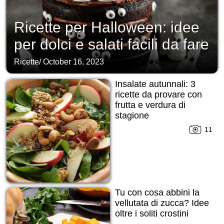
Ricette per Halloween: idee
per dolci e salati facili da fare
Ricette
/
October 16, 2023
Insalate autunnali: 3
ricette da provare con
frutta e verdura di
stagione
11
Tu con cosa abbini la
vellutata di zucca? Idee
oltre i soliti crostini