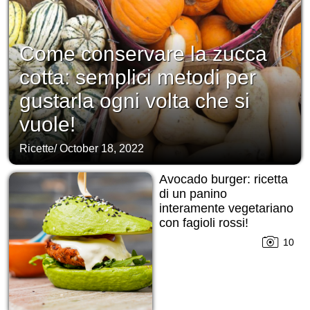
Come conservare la zucca
cotta: semplici metodi per
gustarla ogni volta che si
vuole!
Ricette
/
October 18, 2022
Avocado burger: ricetta
di un panino
interamente vegetariano
con fagioli rossi!
10