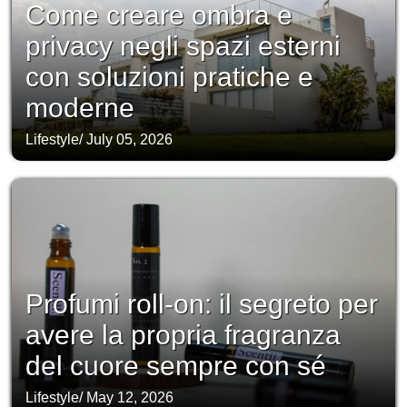
Come creare ombra e
privacy negli spazi esterni
con soluzioni pratiche e
moderne
Lifestyle
/
July 05, 2026
Profumi roll-on: il segreto per
avere la propria fragranza
del cuore sempre con sé
Lifestyle
/
May 12, 2026