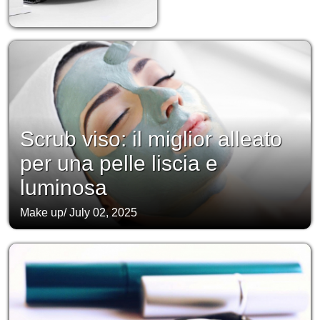
Scrub viso: il miglior alleato
per una pelle liscia e
luminosa
Make up
/
July 02, 2025