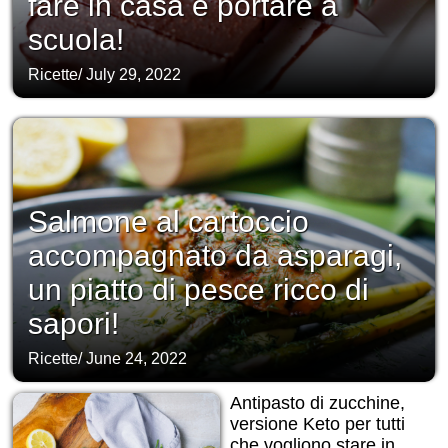
fare in casa e portare a
scuola!
Ricette
/
July 29, 2022
Salmone al cartoccio
accompagnato da asparagi,
un piatto di pesce ricco di
sapori!
Ricette
/
June 24, 2022
Antipasto di zucchine,
versione Keto per tutti
che vogliono stare in