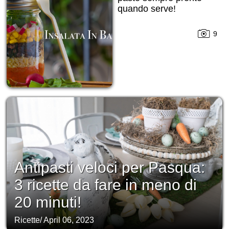
quando serve!
9
Antipasti veloci per Pasqua:
3 ricette da fare in meno di
20 minuti!
Ricette
/
April 06, 2023