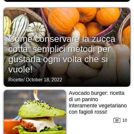
Come conservare la zucca
cotta: semplici metodi per
gustarla ogni volta che si
vuole!
Ricette
/
October 18, 2022
Avocado burger: ricetta
di un panino
interamente vegetariano
con fagioli rossi!
10