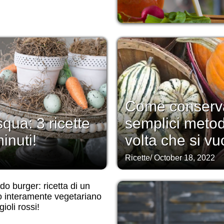
Come conserva
squa: 3 ricette
semplici metod
inuti!
volta che si vu
Ricette
/
October 18, 2022
o burger: ricetta di un
o interamente vegetariano
ioli rossi!