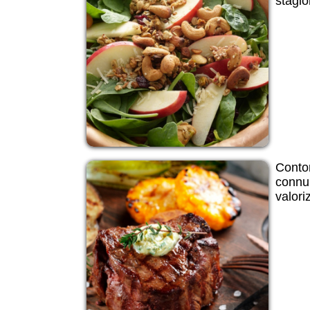
stagi
Contor
connub
valoriz