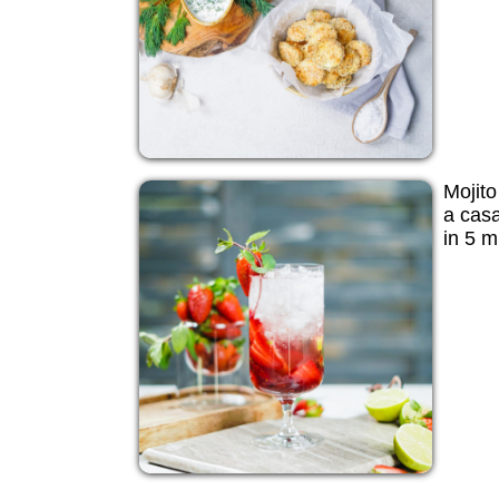
Mojito
a casa
in 5 m