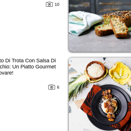
10
etto Di Trota Con Salsa Di
chio: Un Piatto Gourmet
ovare!
6