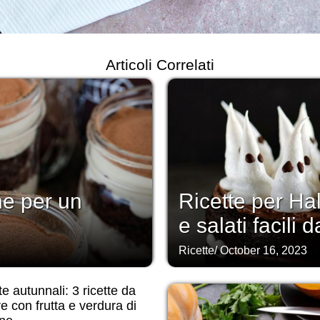
Articoli Correlati
ne per un
Ricette per Ha
e salati facili d
Ricette
/
October 16, 2023
te autunnali: 3 ricette da
e con frutta e verdura di