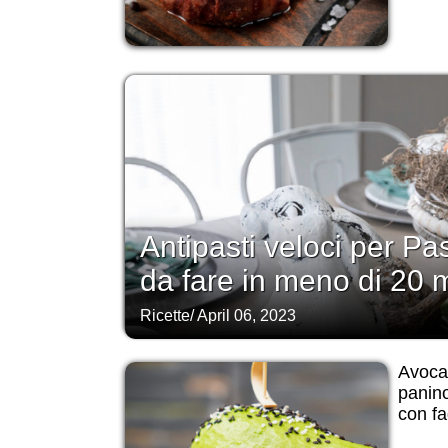
Antipasti veloci per Pa
da fare in meno di 20 m
Ricette
/
April 06, 2023
Avocad
panin
con fag