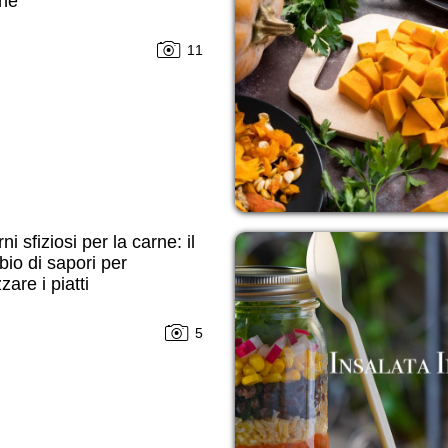
one
11
ni sfiziosi per la carne: il
io di sapori per
zare i piatti
5