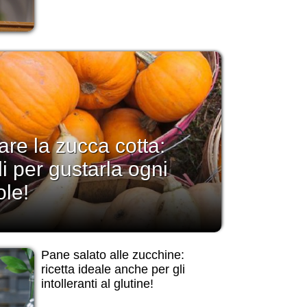
re la zucca cotta:
i per gustarla ogni
ole!
Pane salato alle zucchine:
ricetta ideale anche per gli
intolleranti al glutine!