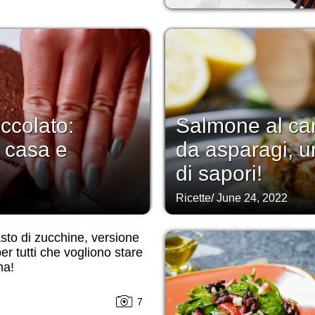
ccolato:
Salmone al ca
n casa e
da asparagi, un
di sapori!
Ricette
/
June 24, 2022
sto di zucchine, versione
er tutti che vogliono stare
ma!
7