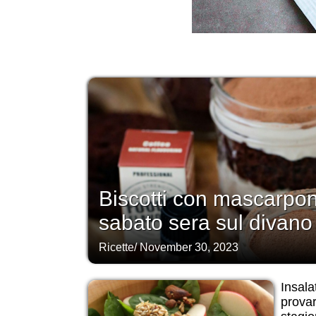
Biscotti con mascarpo
sabato sera sul divano
Ricette
/
November 30, 2023
Insala
provar