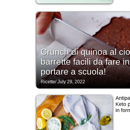
Crunch di quinoa al cio
barrette facili da fare i
portare a scuola!
Ricette
/
July 29, 2022
Antipa
Keto p
in for