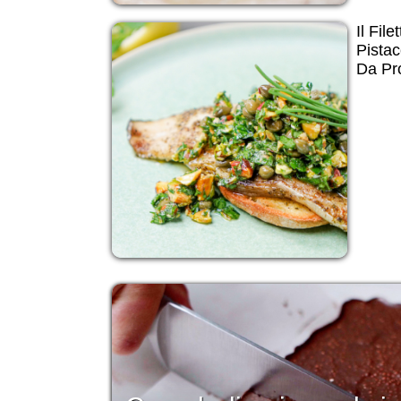
Il Fil
Pistac
Da Pr