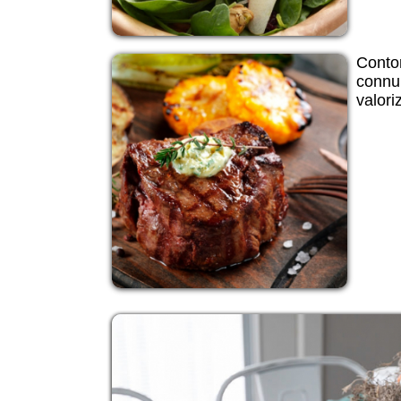
Contor
connub
valoriz