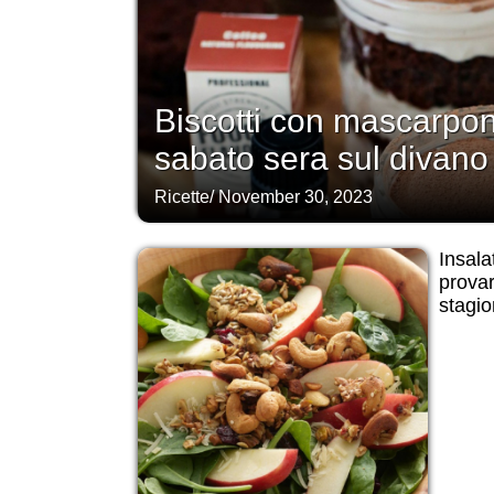
Biscotti con mascarpo
sabato sera sul divano
Ricette
/
November 30, 2023
Insala
provar
stagi