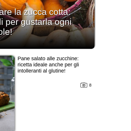
re la zucca cotta:
i per gustarla ogni
ole!
Pane salato alle zucchine:
ricetta ideale anche per gli
intolleranti al glutine!
8