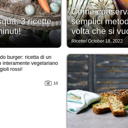
Come conserva
squa: 3 ricette
semplici metod
inuti!
volta che si vu
Ricette
/
October 18, 2022
o burger: ricetta di un
o interamente vegetariano
ioli rossi!
10