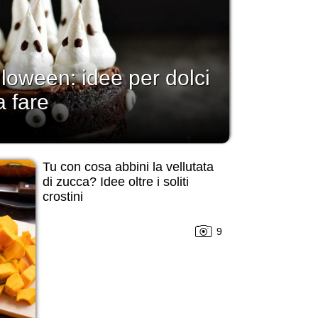
lloween: idee per dolci
a fare
Tu con cosa abbini la vellutata
di zucca? Idee oltre i soliti
crostini
9