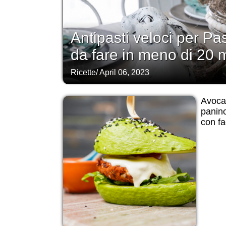
Antipasti veloci per Pa
da fare in meno di 20 m
Ricette
/
April 06, 2023
Avocad
panin
con fag