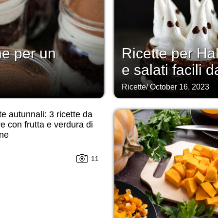
ne per un
Ricette per Ha
e salati facili d
Ricette
/
October 16, 2023
te autunnali: 3 ricette da
e con frutta e verdura di
one
11