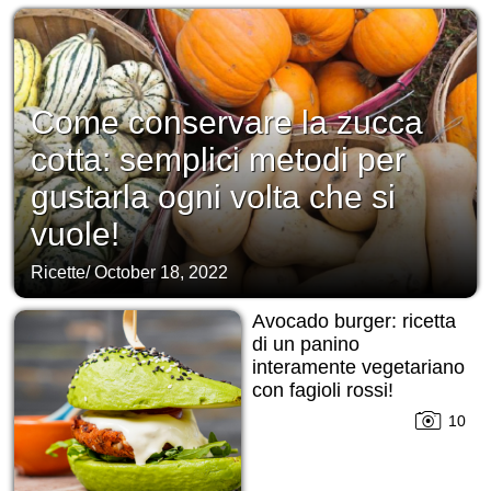
Come conservare la zucca
cotta: semplici metodi per
gustarla ogni volta che si
vuole!
Ricette
/
October 18, 2022
Avocado burger: ricetta
di un panino
interamente vegetariano
con fagioli rossi!
10