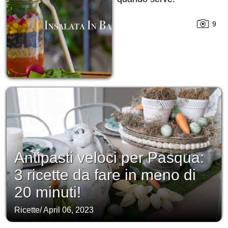
9
Antipasti veloci per Pasqua:
3 ricette da fare in meno di
20 minuti!
Ricette
/
April 06, 2023