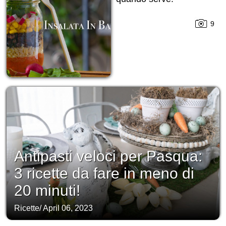
9
Antipasti veloci per Pasqua:
3 ricette da fare in meno di
20 minuti!
Ricette
/
April 06, 2023