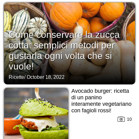
Come conservare la zucca
cotta: semplici metodi per
gustarla ogni volta che si
vuole!
Ricette
/
October 18, 2022
Avocado burger: ricetta
di un panino
interamente vegetariano
con fagioli rossi!
10