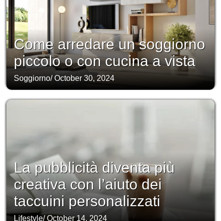
Come arredare un soggiorno
piccolo o con cucina a vista
Soggiorno
/
October 30, 2024
La pubblicità diventa più
creativa con l’aiuto dei
taccuini personalizzati
Lifestyle
/
October 14, 2024