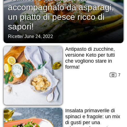
accompagnato da asparagi,
un piatto di pesce ricco di
sapori!
Ricette
/
June 24, 2022
Antipasto di zucchine,
versione Keto per tutti
che vogliono stare in
forma!
7
Insalata primaverile di
spinaci e fragole: un mix
di gusti per una