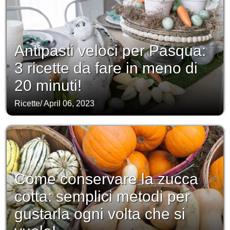
Antipasti veloci per Pasqua:
3 ricette da fare in meno di
20 minuti!
Ricette
/
April 06, 2023
Come conservare la zucca
cotta: semplici metodi per
gustarla ogni volta che si