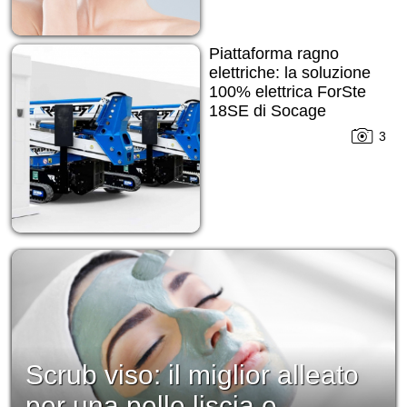
Piattaforma ragno
elettriche: la soluzione
100% elettrica ForSte
18SE di Socage
3
Scrub viso: il miglior alleato
per una pelle liscia e