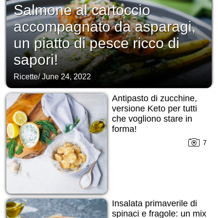
Salmone al cartoccio
accompagnato da asparagi,
un piatto di pesce ricco di
sapori!
Ricette
/
June 24, 2022
Antipasto di zucchine,
versione Keto per tutti
che vogliono stare in
forma!
7
Insalata primaverile di
spinaci e fragole: un mix