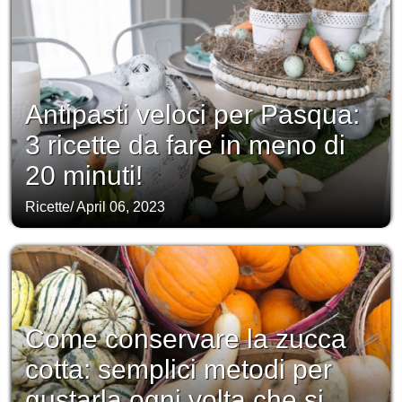
Antipasti veloci per Pasqua:
3 ricette da fare in meno di
20 minuti!
Ricette
/
April 06, 2023
Come conservare la zucca
cotta: semplici metodi per
gustarla ogni volta che si