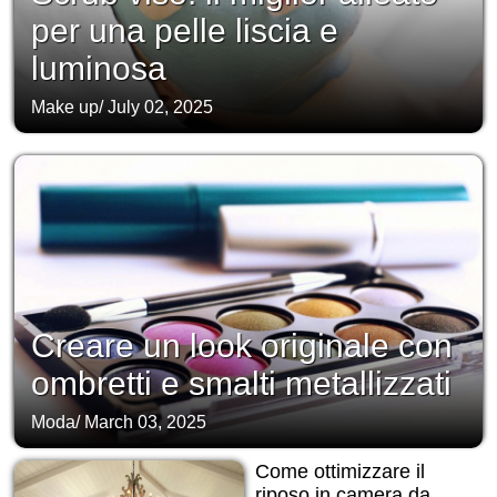
per una pelle liscia e
luminosa
Make up
/
July 02, 2025
Creare un look originale con
ombretti e smalti metallizzati
Moda
/
March 03, 2025
Come ottimizzare il
riposo in camera da