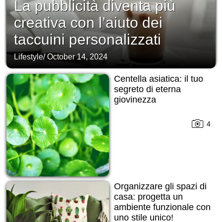
La pubblicità diventa più
creativa con l’aiuto dei
taccuini personalizzati
Lifestyle
/
October 14, 2024
Centella asiatica: il tuo
segreto di eterna
giovinezza
4
Organizzare gli spazi di
casa: progetta un
ambiente funzionale con
uno stile unico!