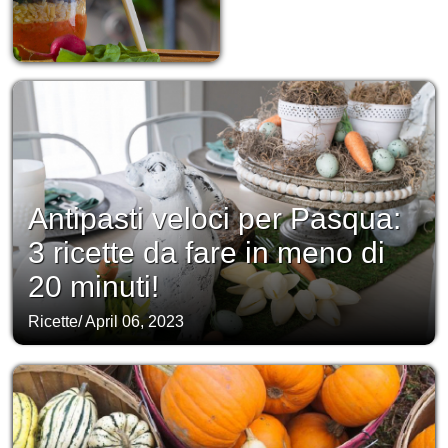
Antipasti veloci per Pasqua:
3 ricette da fare in meno di
20 minuti!
Ricette
/
April 06, 2023