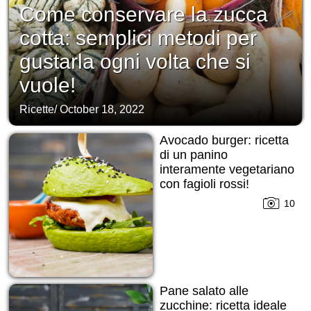
Come conservare la zucca
cotta: semplici metodi per
gustarla ogni volta che si
vuole!
Ricette
/
October 18, 2022
Avocado burger: ricetta
di un panino
interamente vegetariano
con fagioli rossi!
10
Pane salato alle
zucchine: ricetta ideale