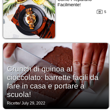
Facilmente!
5
Crunch di quinoa al
cioccolato: barrette facili da
fare in casa e portare a
scuola!
Ricette
/
July 29, 2022