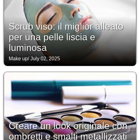
Scrub viso: il miglior alleato
per una pelle liscia e
luminosa
Make up
/
July 02, 2025
Creare un look originale con
ombretti e smalti metallizzati