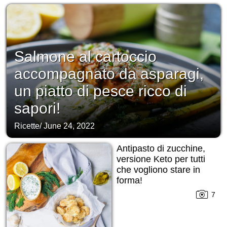
Salmone al cartoccio
accompagnato da asparagi,
un piatto di pesce ricco di
sapori!
Ricette
/
June 24, 2022
Antipasto di zucchine,
versione Keto per tutti
che vogliono stare in
forma!
7