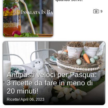
9
Antipasti veloci per Pasqua:
3 ricette da fare in meno di
20 minuti!
Ricette
/
April 06, 2023