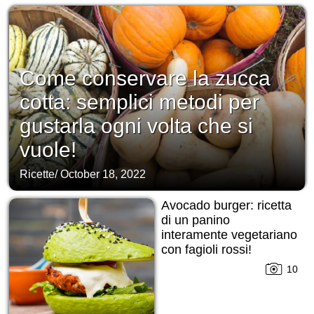
Come conservare la zucca
cotta: semplici metodi per
gustarla ogni volta che si
vuole!
Ricette
/
October 18, 2022
Avocado burger: ricetta
di un panino
interamente vegetariano
con fagioli rossi!
10