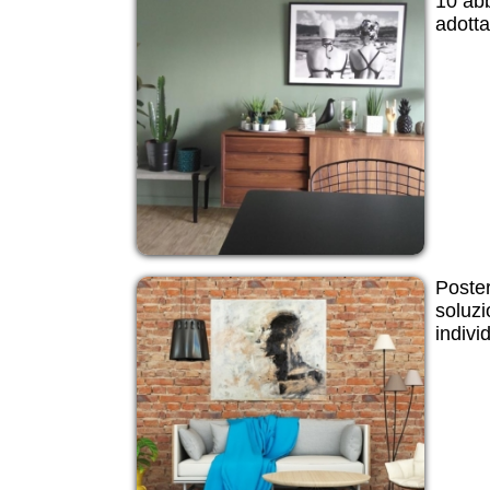
10 ab
adotta
Poster
soluzi
indivi