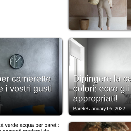
per camerette
Dipingere la c
i vostri gusti
colori: ecco gl
!
appropriati!
Parete
/
January 05, 2022
tà verde acqua per pareti: