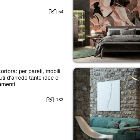
54
tortora: per pareti, mobili
uti d’arredo tante idee e
amenti
133