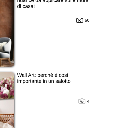
nuance da applicare sulle mura
di casa!
50
Wall Art: perché è così
importante in un salotto
4