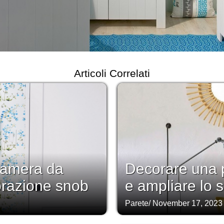
Articoli Correlati
 camera da
Decorare una p
corazione snob
e ampliare lo 
Parete
/
November 17, 2023