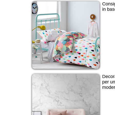
Consig
in bas
Decora
per un
modern