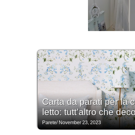
Carta da parati per la
letto: tutt’altro che de
Parete
/
November 23, 2023