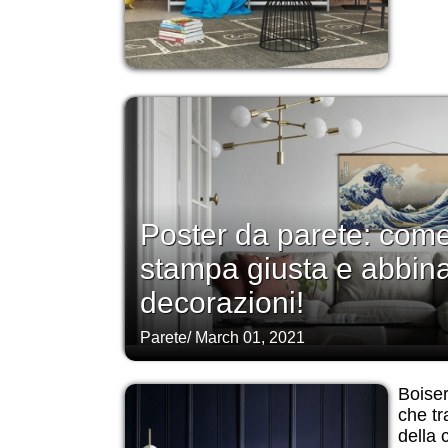
Poster da parete: come
stampa giusta e abbina
decorazioni!
Parete
/
March 01, 2021
Boiser
che t
della 