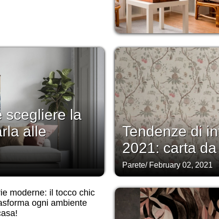
 scegliere la
rla alle
Tendenze di int
2021: carta da
Parete
/
February 02, 2021
ie moderne: il tocco chic
rasforma ogni ambiente
casa!