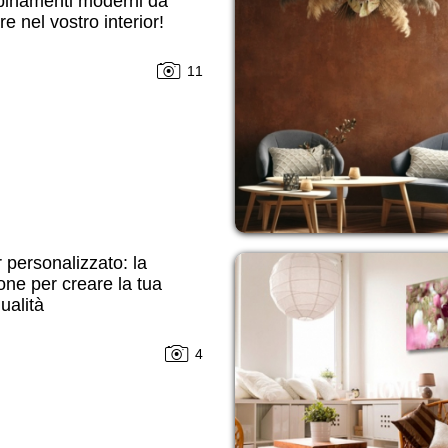
binamenti moderni da
re nel vostro interior!
11
 personalizzato: la
one per creare la tua
dualità
4