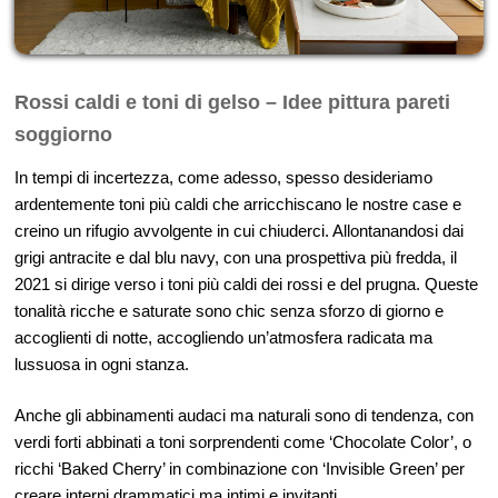
Rossi caldi e toni di gelso – Idee pittura pareti
soggiorno
In tempi di incertezza, come adesso, spesso desideriamo
ardentemente toni più caldi che arricchiscano le nostre case e
creino un rifugio avvolgente in cui chiuderci. Allontanandosi dai
grigi antracite e dal blu navy, con una prospettiva più fredda, il
2021 si dirige verso i toni più caldi dei rossi e del prugna. Queste
tonalità ricche e saturate sono chic senza sforzo di giorno e
accoglienti di notte, accogliendo un’atmosfera radicata ma
lussuosa in ogni stanza.
Anche gli abbinamenti audaci ma naturali sono di tendenza, con
verdi forti abbinati a toni sorprendenti come ‘Chocolate Color’, o
ricchi ‘Baked Cherry’ in combinazione con ‘Invisible Green’ per
creare interni drammatici ma intimi e invitanti.