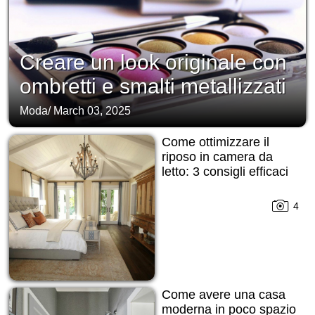
Creare un look originale con
ombretti e smalti metallizzati
Moda
/
March 03, 2025
Come ottimizzare il
riposo in camera da
letto: 3 consigli efficaci
4
Come avere una casa
moderna in poco spazio