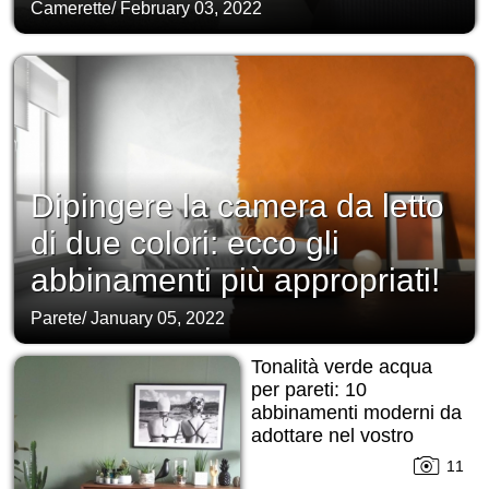
Camerette
/
February 03, 2022
Dipingere la camera da letto
di due colori: ecco gli
abbinamenti più appropriati!
Parete
/
January 05, 2022
Tonalità verde acqua
per pareti: 10
abbinamenti moderni da
adottare nel vostro
interior!
11