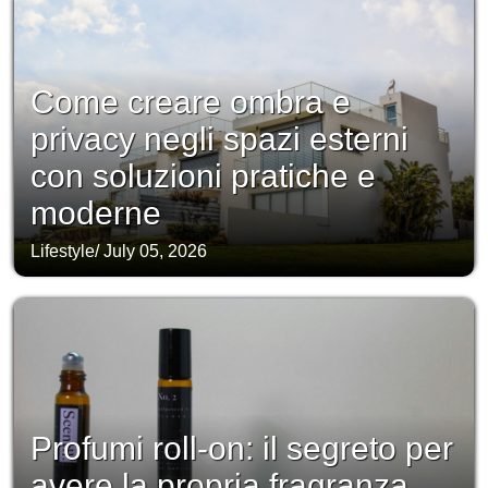
Come creare ombra e
privacy negli spazi esterni
con soluzioni pratiche e
moderne
Lifestyle
/
July 05, 2026
Profumi roll-on: il segreto per
avere la propria fragranza