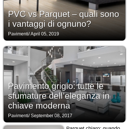
PVC vs Parquet – quali sono
i vantaggi di ognuno?
Pavimenti
/
April 05, 2019
Pavimento grigio: tutte le
sfumature dell’eleganza in
chiave moderna
Pavimenti
/
September 08, 2017
Parquet chiaro: quando