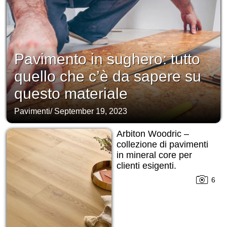
Pavimento in sughero: tutto
quello che c’è da sapere su
questo materiale
Pavimenti
/
September 19, 2023
Arbiton Woodric –
collezione di pavimenti
in mineral core per
clienti esigenti.
Completamente
6
prodotto nell’Unione
Europea