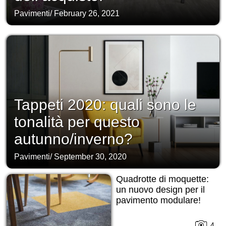
Pavimenti
/
February 26, 2021
Tappeti 2020: quali sono le
tonalità per questo
autunno/inverno?
Pavimenti
/
September 30, 2020
Quadrotte di moquette:
un nuovo design per il
pavimento modulare!
4