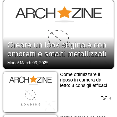
Creare un look originale con
ombretti e smalti metallizzati
Moda
/
March 03, 2025
Come ottimizzare il
riposo in camera da
letto: 3 consigli efficaci
4