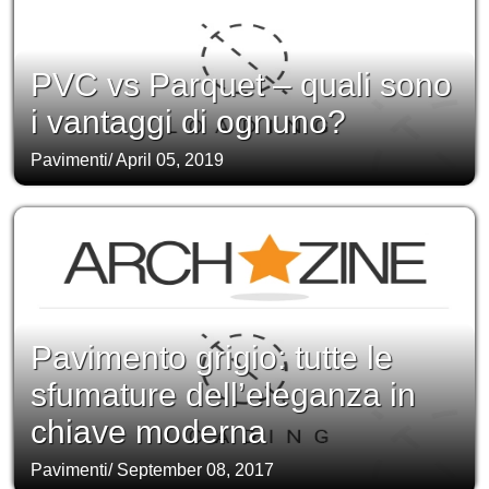
PVC vs Parquet – quali sono
i vantaggi di ognuno?
Pavimenti
/
April 05, 2019
Pavimento grigio: tutte le
sfumature dell’eleganza in
chiave moderna
Pavimenti
/
September 08, 2017