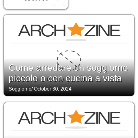
Come arredare un soggiorno
piccolo o con cucina a vista
Soggiorno
/
October 30, 2024