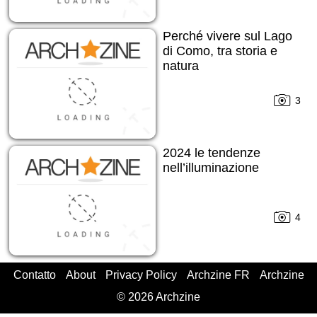
Perché vivere sul Lago
di Como, tra storia e
natura
3
2024 le tendenze
nell’illuminazione
4
Contatto
About
Privacy Policy
Archzine FR
Archzine
© 2026 Archzine