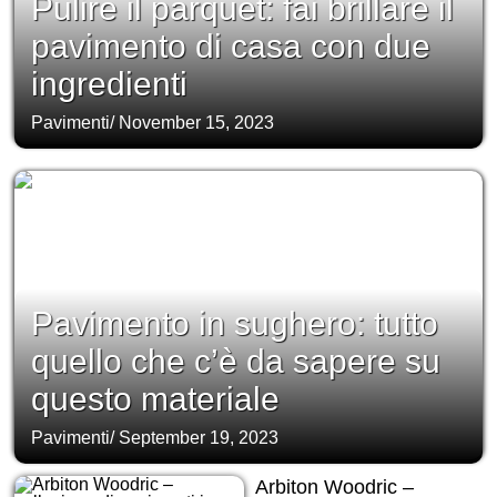
Pulire il parquet: fai brillare il
pavimento di casa con due
ingredienti
Pavimenti
/
November 15, 2023
Pavimento in sughero: tutto
quello che c’è da sapere su
questo materiale
Pavimenti
/
September 19, 2023
Arbiton Woodric –