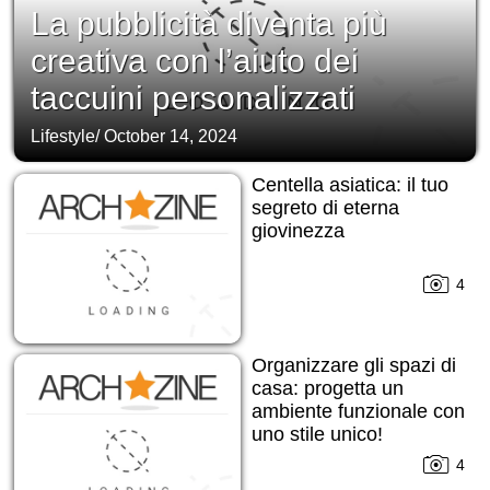
La pubblicità diventa più
creativa con l’aiuto dei
taccuini personalizzati
Lifestyle
/
October 14, 2024
Centella asiatica: il tuo
segreto di eterna
giovinezza
4
Organizzare gli spazi di
casa: progetta un
ambiente funzionale con
uno stile unico!
4