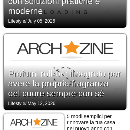
con soluzioni pratiche e
moderne
Lifestyle
/
July 05, 2026
Profumi roll-on: il segreto per
avere la propria fragranza
del cuore sempre con sé
Lifestyle
/
May 12, 2026
5 modi semplici per
rinnovare la tua casa
nel nuovo anno con