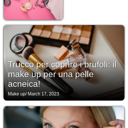
Trucco per coprire i brufoli: il
make up per una pelle
acneica!
Make up
/
March 17, 2023