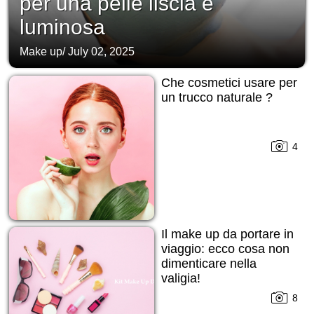
per una pelle liscia e
luminosa
Make up
/
July 02, 2025
Che cosmetici usare per
un trucco naturale ?
4
Il make up da portare in
viaggio: ecco cosa non
dimenticare nella
valigia!
8