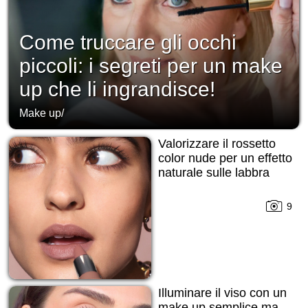
Come truccare gli occhi
piccoli: i segreti per un make
up che li ingrandisce!
Make up
/
Valorizzare il rossetto
color nude per un effetto
naturale sulle labbra
9
Illuminare il viso con un
make up semplice ma