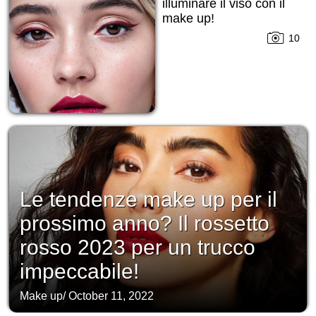
illuminare il viso con il
make up!
10
Le tendenze make up per il
prossimo anno? Il rossetto
rosso 2023 per un trucco
impeccabile!
Make up
/
October 11, 2022