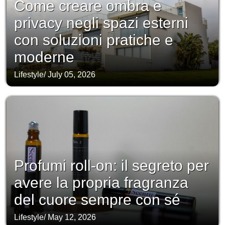
Come creare ombra e
privacy negli spazi esterni
con soluzioni pratiche e
moderne
Lifestyle
/
July 05, 2026
Profumi roll-on: il segreto per
avere la propria fragranza
del cuore sempre con sé
Lifestyle
/
May 12, 2026