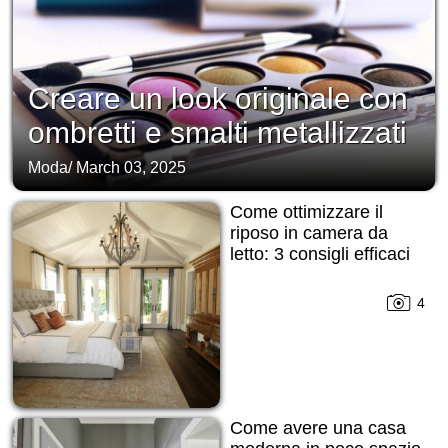
Creare un look originale con
ombretti e smalti metallizzati
Moda
/
March 03, 2025
Come ottimizzare il
riposo in camera da
letto: 3 consigli efficaci
4
Come avere una casa