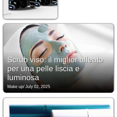
Scrub viso: il miglior alleato
per una pelle liscia e
luminosa
Make up
/
July 02, 2025