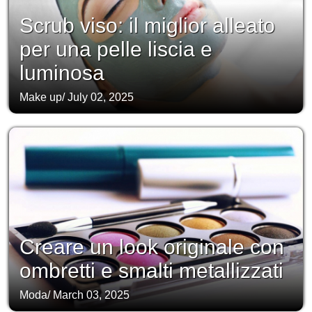
Scrub viso: il miglior alleato
per una pelle liscia e
luminosa
Make up
/
July 02, 2025
Creare un look originale con
ombretti e smalti metallizzati
Moda
/
March 03, 2025