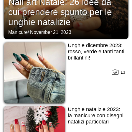
Nail art Natale: 26 idee da
cui prendere spunto per le
unghie natalizie
Manicure
/
November 21, 2023
Unghie dicembre 2023:
rosso, verde e tanti tanti
brillantini!
13
Unghie natalizie 2023:
la manicure con disegni
natalizi particolari