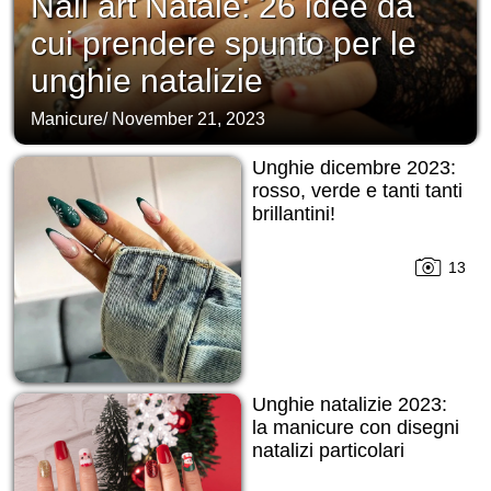
Nail art Natale: 26 idee da
cui prendere spunto per le
unghie natalizie
Manicure
/
November 21, 2023
Unghie dicembre 2023:
rosso, verde e tanti tanti
brillantini!
13
Unghie natalizie 2023:
la manicure con disegni
natalizi particolari