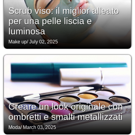
Scrub viso: il miglior alleato
per una pelle liscia e
luminosa
Make up
/
July 02, 2025
Creare un look originale con
ombretti e smalti metallizzati
Moda
/
March 03, 2025