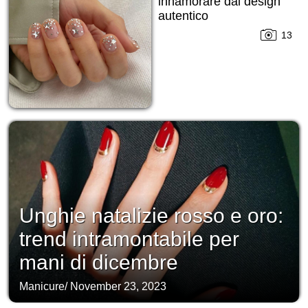
innamorare dal design
autentico
13
Unghie natalizie rosso e oro:
trend intramontabile per
mani di dicembre
Manicure
/
November 23, 2023