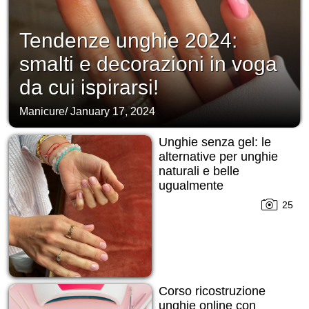
Tendenze unghie 2024:
smalti e decorazioni in voga
da cui ispirarsi!
Manicure
/
January 17, 2024
Unghie senza gel: le
alternative per unghie
naturali e belle
ugualmente
25
Corso ricostruzione
unghie online con