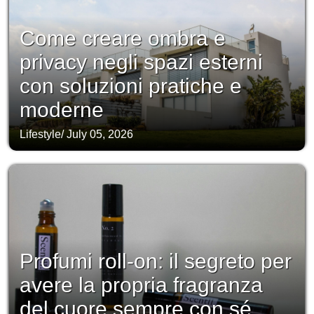
Come creare ombra e
privacy negli spazi esterni
con soluzioni pratiche e
moderne
Lifestyle
/
July 05, 2026
Profumi roll-on: il segreto per
avere la propria fragranza
del cuore sempre con sé